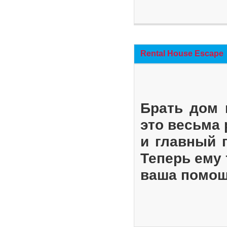
Rental House Escape
Брать дом 
это весьма
и главный 
Теперь ему 
ваша помощ