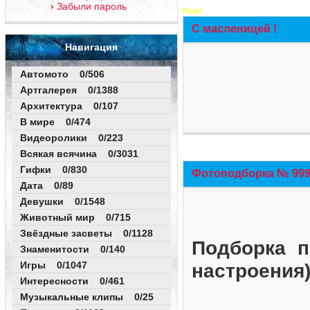
Забыли пароль
New!
С масленицей !
Навигация
Автомото 0/506
Артгалерея 0/1388
Архитектура 0/107
В мире 0/474
Видеоролики 0/223
Всякая всячина 0/3031
Гифки 0/830
Фотоподборка № 999 
Дата 0/89
Девушки 0/1548
Животный мир 0/715
Звёздные засветы 0/1128
Подборка п
Знаменитости 0/140
Игры 0/1047
настроения
Интересности 0/461
Музыкальные клипы 0/25