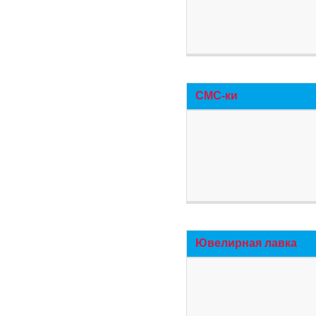
СМС-ки
Ювелирная лавка