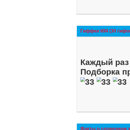
Гиффки 694 (30 гифо
Каждый раз 
Подборка п
Факты о солнечном 