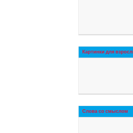
Картинки для взросл
Слова со смыслом