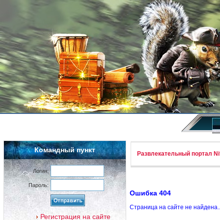
Командный пункт
Развлекательный портал Nif
Логин:
Пароль:
Ошибка 404
Страница на сайте не найдена.
Регистрация на сайте