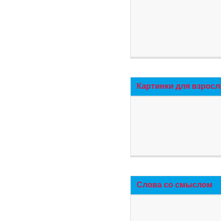
Картинки для взросл
Слова со смыслом