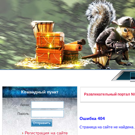
Командный пункт
Развлекательный портал Nif
Логин:
Пароль:
Ошибка 404
Страница на сайте не найдена.
Регистрация на сайте