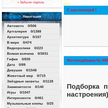
Забыли пароль
New!
С масленицей !
Навигация
Автомото 0/506
Артгалерея 0/1388
Архитектура 0/107
В мире 0/474
Видеоролики 0/223
Всякая всячина 0/3031
Гифки 0/830
Фотоподборка № 999 
Дата 0/89
Девушки 0/1548
Животный мир 0/715
Звёздные засветы 0/1128
Подборка п
Знаменитости 0/140
Игры 0/1047
настроения
Интересности 0/461
Музыкальные клипы 0/25