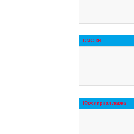
СМС-ки
Ювелирная лавка