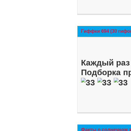
Гиффки 694 (30 гифо
Каждый раз 
Подборка п
Факты о солнечном 