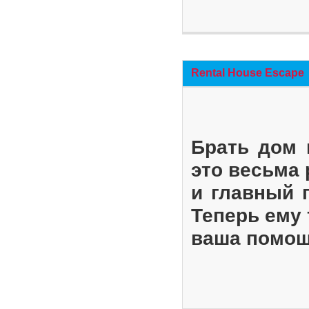
Rental House Escape
Брать дом 
это весьма
и главный 
Теперь ему 
ваша помощ