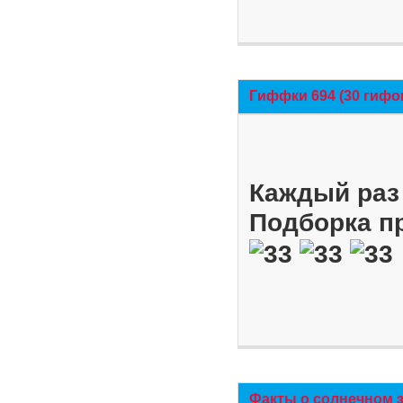
Гиффки 694 (30 гифо
Каждый раз 
Подборка п
Факты о солнечном 