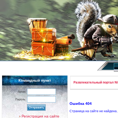
Командный пункт
Развлекательный портал Nif
Логин:
Пароль:
Ошибка 404
Страница на сайте не найдена.
Регистрация на сайте