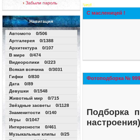
Забыли пароль
New!
С масленицей !
Навигация
Автомото 0/506
Артгалерея 0/1388
Архитектура 0/107
В мире 0/474
Видеоролики 0/223
Всякая всячина 0/3031
Гифки 0/830
Фотоподборка № 999 
Дата 0/89
Девушки 0/1548
Животный мир 0/715
Звёздные засветы 0/1128
Подборка п
Знаменитости 0/140
Игры 0/1047
настроения
Интересности 0/461
Музыкальные клипы 0/25