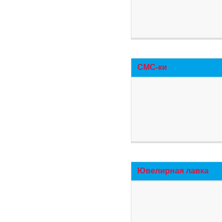
СМС-ки
Ювелирная лавка