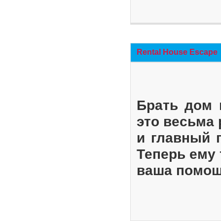
Rental House Escape
Брать дом 
это весьма
и главный 
Теперь ему 
ваша помощ