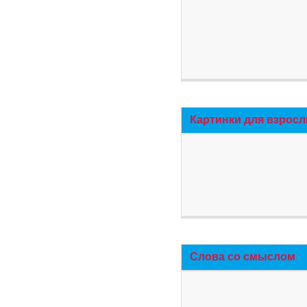
Картинки для взросл
Слова со смыслом