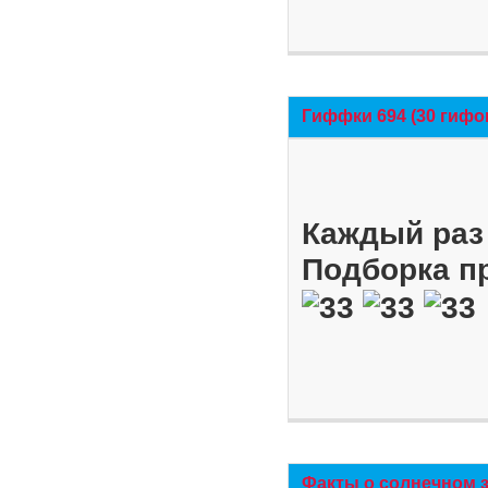
Гиффки 694 (30 гифо
Каждый раз 
Подборка п
Факты о солнечном 