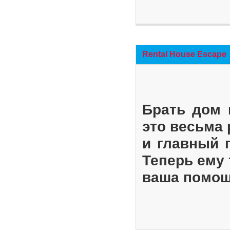
Rental House Escape
Брать дом 
это весьма
и главный 
Теперь ему 
ваша помощ