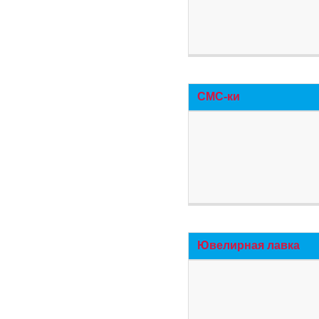
СМС-ки
Ювелирная лавка