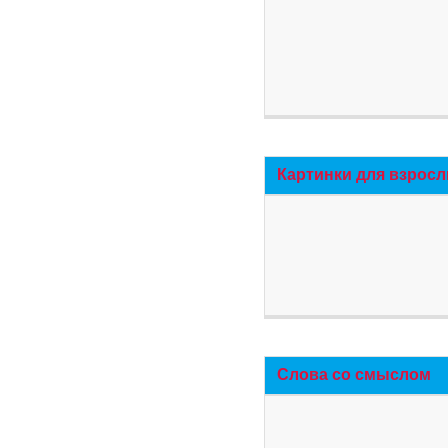
Картинки для взросл
Слова со смыслом