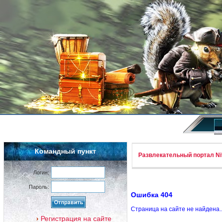
Командный пункт
Развлекательный портал Nif
Логин:
Пароль:
Ошибка 404
Страница на сайте не найдена.
Регистрация на сайте