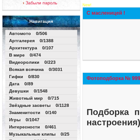
Забыли пароль
New!
С масленицей !
Навигация
Автомото 0/506
Артгалерея 0/1388
Архитектура 0/107
В мире 0/474
Видеоролики 0/223
Всякая всячина 0/3031
Гифки 0/830
Фотоподборка № 999 
Дата 0/89
Девушки 0/1548
Животный мир 0/715
Звёздные засветы 0/1128
Подборка п
Знаменитости 0/140
Игры 0/1047
настроения
Интересности 0/461
Музыкальные клипы 0/25