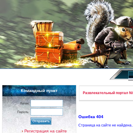
Командный пункт
Развлекательный портал Nif
Логин:
Пароль:
Ошибка 404
Страница на сайте не найдена.
Регистрация на сайте