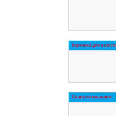
Картинки для взросл
Слова со смыслом