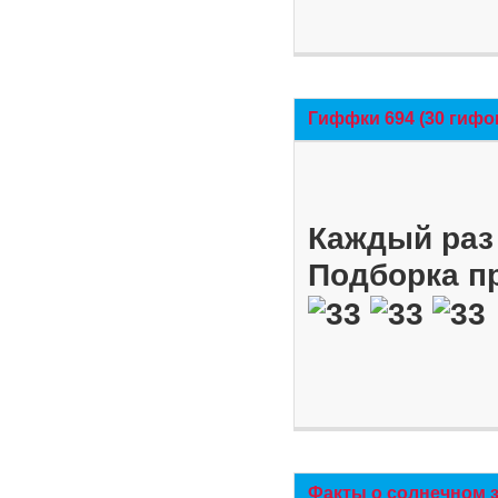
Гиффки 694 (30 гифо
Каждый раз 
Подборка п
Факты о солнечном 