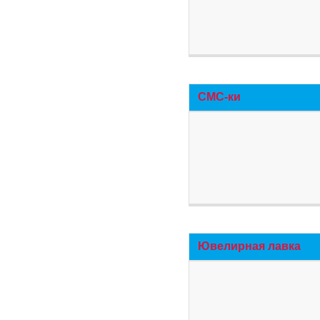
СМС-ки
Ювелирная лавка