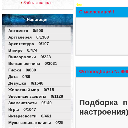
Забыли пароль
New!
С масленицей !
Навигация
Автомото 0/506
Артгалерея 0/1388
Архитектура 0/107
В мире 0/474
Видеоролики 0/223
Всякая всячина 0/3031
Гифки 0/830
Фотоподборка № 999 
Дата 0/89
Девушки 0/1548
Животный мир 0/715
Звёздные засветы 0/1128
Подборка п
Знаменитости 0/140
Игры 0/1047
настроения
Интересности 0/461
Музыкальные клипы 0/25