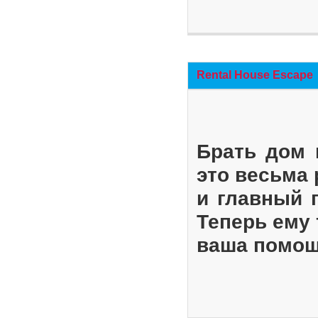
Rental House Escape
Брать дом 
это весьма
и главный 
Теперь ему 
ваша помощ