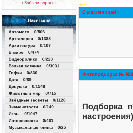
Забыли пароль
New!
С масленицей !
Навигация
Автомото 0/506
Артгалерея 0/1388
Архитектура 0/107
В мире 0/474
Видеоролики 0/223
Всякая всячина 0/3031
Гифки 0/830
Фотоподборка № 999 
Дата 0/89
Девушки 0/1548
Животный мир 0/715
Звёздные засветы 0/1128
Подборка п
Знаменитости 0/140
Игры 0/1047
настроения
Интересности 0/461
Музыкальные клипы 0/25