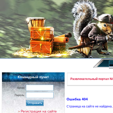
Командный пункт
Развлекательный портал Nif
Логин:
Пароль:
Ошибка 404
Страница на сайте не найдена.
Регистрация на сайте