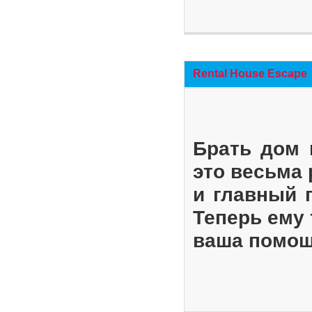
Rental House Escape
Брать дом 
это весьма
и главный 
Теперь ему 
ваша помощ