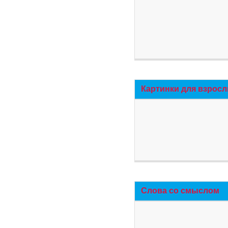
Картинки для взросл
Слова со смыслом