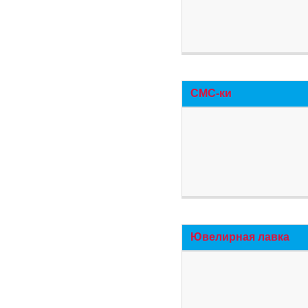
СМС-ки
Ювелирная лавка