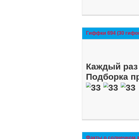
Гиффки 694 (30 гифо
Каждый раз 
Подборка п
Факты о солнечном 