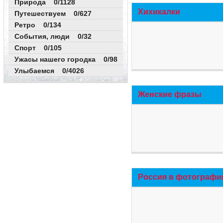
Природа 0/1128
Хихикалки
Путешествуем 0/627
Ретро 0/134
События, люди 0/32
Спорт 0/105
Ужасы нашего городка 0/98
Улыбаемся 0/4026
Женские фразы
Россия в фотографи