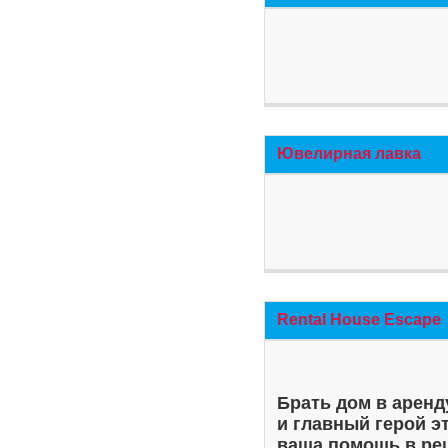
Ювелирная лавка
Rental House Escape
Брать дом в аренд
и главный герой э
ваша помощь в ре