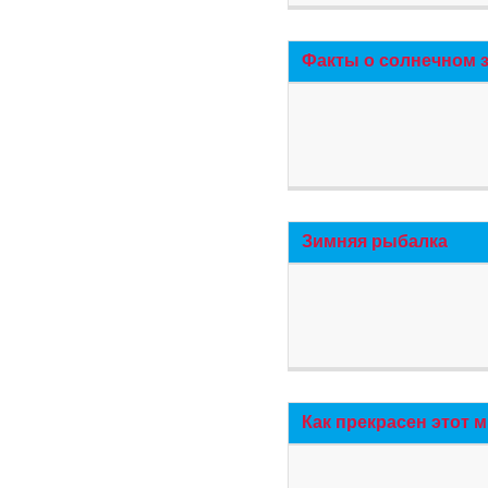
Факты о солнечном 
Зимняя рыбалка
Как прекрасен этот 