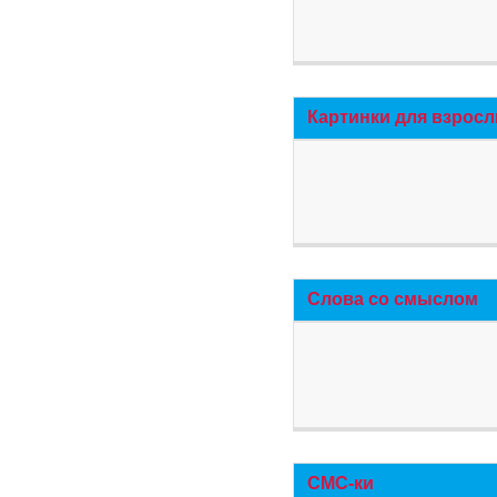
Картинки для взросл
Слова со смыслом
СМС-ки