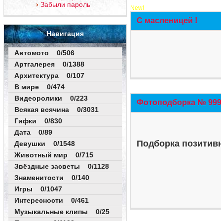
Забыли пароль
New!
С масленицей !
Навигация
Автомото 0/506
Артгалерея 0/1388
Архитектура 0/107
В мире 0/474
Видеоролики 0/223
Фотоподборка № 999 
Всякая всячина 0/3031
Гифки 0/830
Дата 0/89
Подборка позитивн
Девушки 0/1548
Животный мир 0/715
Звёздные засветы 0/1128
Знаменитости 0/140
Игры 0/1047
Интересности 0/461
Музыкальные клипы 0/25