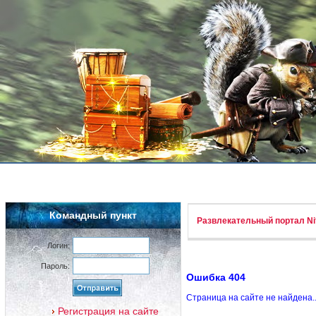
Командный пункт
Развлекательный портал Nif
Логин:
Пароль:
Ошибка 404
Страница на сайте не найдена.
Регистрация на сайте