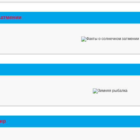
затмении
мир