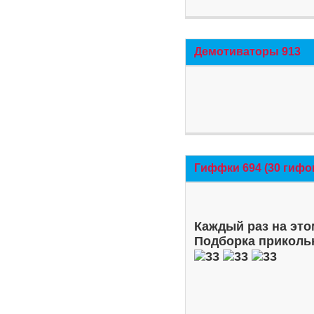
Демотиваторы 913
Гиффки 694 (30 гифо
Каждый раз на это
Подборка приколь