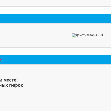
к)
м месте!
ных гифок