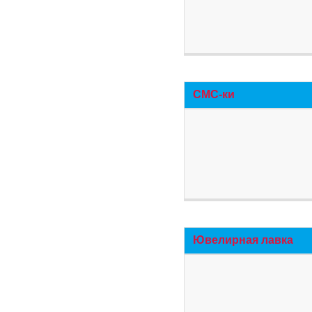
СМС-ки
Ювелирная лавка