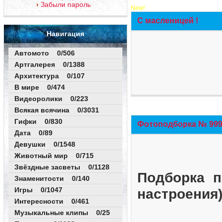
Забыли пароль
New!
С масленицей !
Навигация
Автомото 0/506
Артгалерея 0/1388
Архитектура 0/107
В мире 0/474
Видеоролики 0/223
Всякая всячина 0/3031
Гифки 0/830
Фотоподборка № 999 
Дата 0/89
Девушки 0/1548
Животный мир 0/715
Звёздные засветы 0/1128
Подборка п
Знаменитости 0/140
Игры 0/1047
настроения
Интересности 0/461
Музыкальные клипы 0/25