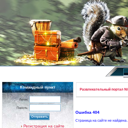
Командный пункт
Развлекательный портал Nif
Логин:
Пароль:
Ошибка 404
Страница на сайте не найдена.
Регистрация на сайте