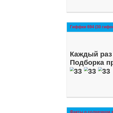
Гиффки 694 (30 гифо
Каждый раз 
Подборка п
Факты о солнечном 