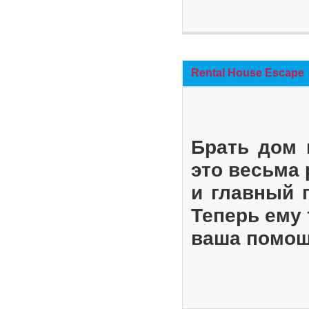
Rental House Escape
Брать дом 
это весьма
и главный 
Теперь ему 
ваша помощ