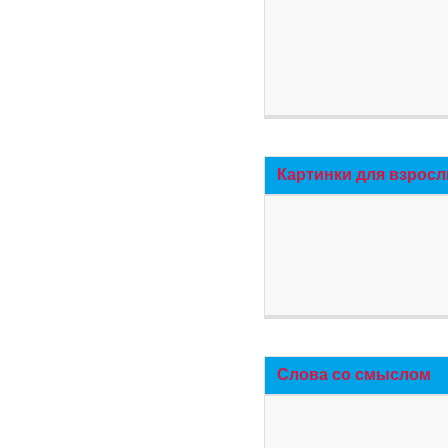
Картинки для взросл
Слова со смыслом