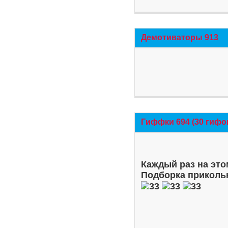
Демотиваторы 913
Гиффки 694 (30 гифо
Каждый раз на это
Подборка приколь