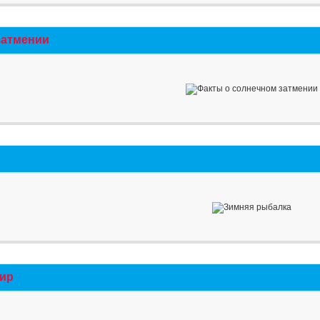
затмении
мир