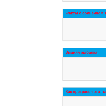
Факты о солнечном 
Зимняя рыбалка
Как прекрасен этот 