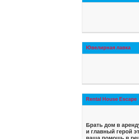
Ювелирная лавка
Rental House Escape
Брать дом в аренд
и главный герой э
ваша помощь в ре