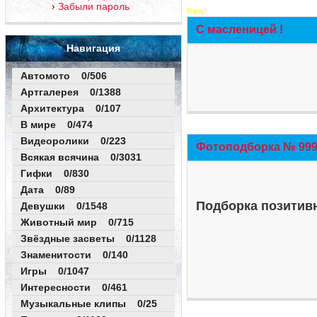
Забыли пароль
New!
С масленицей !
Навигация
Автомото 0/506
Артгалерея 0/1388
Архитектура 0/107
В мире 0/474
Видеоролики 0/223
Фотоподборка № 999 
Всякая всячина 0/3031
Гифки 0/830
Дата 0/89
Подборка позитивн
Девушки 0/1548
Животный мир 0/715
Звёздные засветы 0/1128
Знаменитости 0/140
Игры 0/1047
Интересности 0/461
Музыкальные клипы 0/25