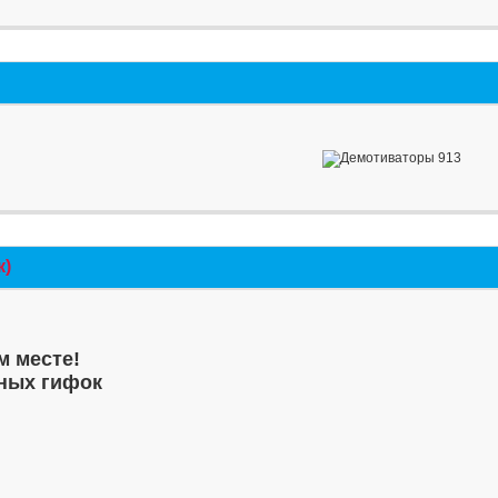
к)
м месте!
ных гифок