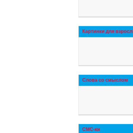
Картинки для взросл
Слова со смыслом
СМС-ки