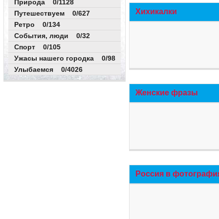
Природа 0/1128
Хихикалки
Путешествуем 0/627
Ретро 0/134
События, люди 0/32
Спорт 0/105
Ужасы нашего городка 0/98
Улыбаемся 0/4026
Женские фразы
Россия в фотографи