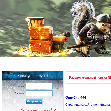
Командный пункт
Развлекательный портал Nif
Логин:
Пароль:
Ошибка 404
Страница на сайте не найдена.
Регистрация на сайте