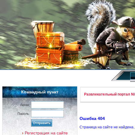
Командный пункт
Развлекательный портал Nif
Логин:
Пароль:
Ошибка 404
Страница на сайте не найдена.
Регистрация на сайте