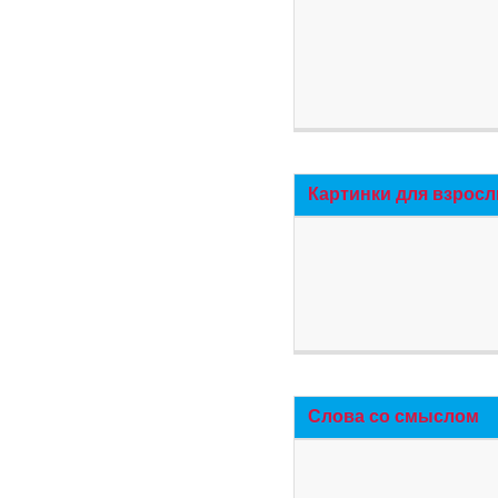
Картинки для взросл
Слова со смыслом