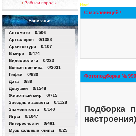
Забыли пароль
New!
С масленицей !
Навигация
Автомото 0/506
Артгалерея 0/1388
Архитектура 0/107
В мире 0/474
Видеоролики 0/223
Всякая всячина 0/3031
Гифки 0/830
Фотоподборка № 999 
Дата 0/89
Девушки 0/1548
Животный мир 0/715
Звёздные засветы 0/1128
Подборка п
Знаменитости 0/140
Игры 0/1047
настроения
Интересности 0/461
Музыкальные клипы 0/25