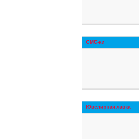
СМС-ки
Ювелирная лавка