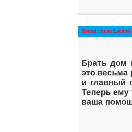
Rental House Escape
Брать дом 
это весьма
и главный 
Теперь ему 
ваша помощ