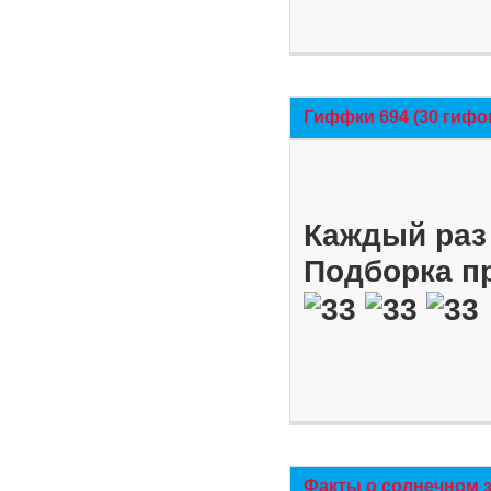
Гиффки 694 (30 гифо
Каждый раз 
Подборка п
Факты о солнечном 