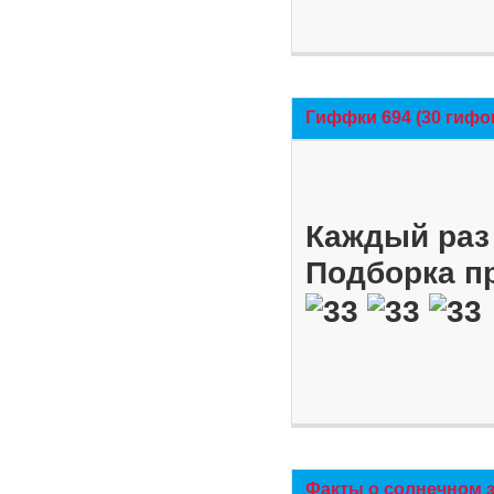
Гиффки 694 (30 гифо
Каждый раз 
Подборка п
Факты о солнечном 