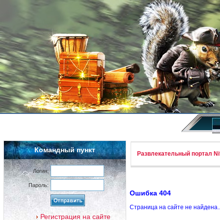
Командный пункт
Развлекательный портал Nif
Логин:
Пароль:
Ошибка 404
Страница на сайте не найдена.
Регистрация на сайте