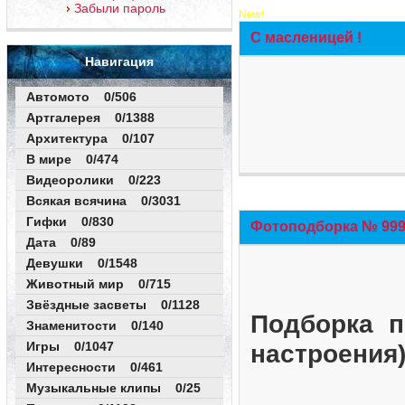
Забыли пароль
New!
С масленицей !
Навигация
Автомото 0/506
Артгалерея 0/1388
Архитектура 0/107
В мире 0/474
Видеоролики 0/223
Всякая всячина 0/3031
Гифки 0/830
Фотоподборка № 999 
Дата 0/89
Девушки 0/1548
Животный мир 0/715
Звёздные засветы 0/1128
Подборка п
Знаменитости 0/140
Игры 0/1047
настроения
Интересности 0/461
Музыкальные клипы 0/25