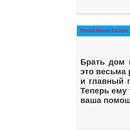
Rental House Escape
Брать дом 
это весьма
и главный 
Теперь ему 
ваша помощ