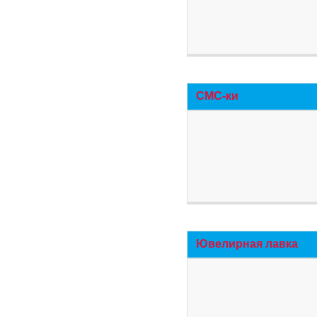
СМС-ки
Ювелирная лавка