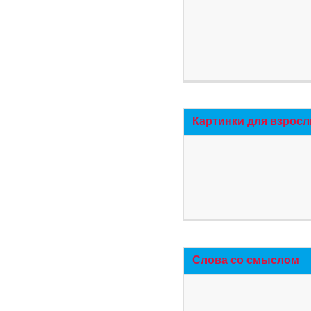
Картинки для взросл
Слова со смыслом