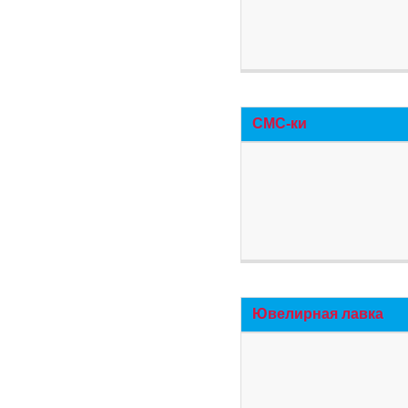
СМС-ки
Ювелирная лавка