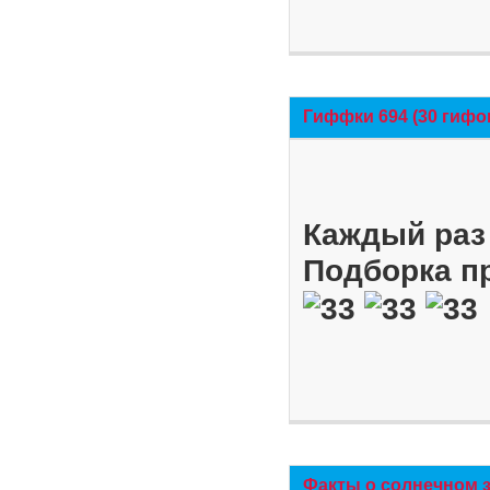
Гиффки 694 (30 гифо
Каждый раз 
Подборка п
Факты о солнечном 