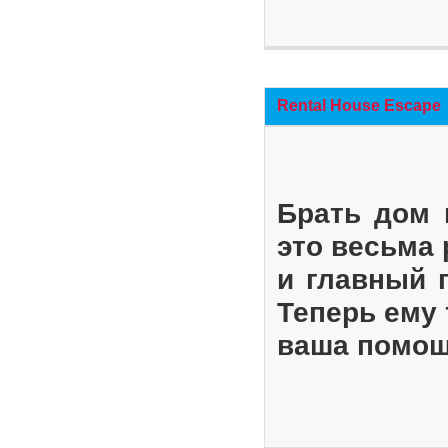
Rental House Escape
Брать дом 
это весьма
и главный 
Теперь ему 
ваша помощ