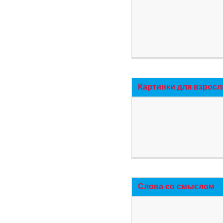
Картинки для взросл
Слова со смыслом