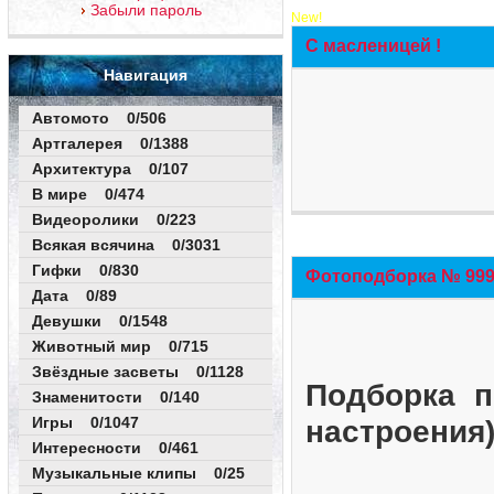
Забыли пароль
New!
С масленицей !
Навигация
Автомото 0/506
Артгалерея 0/1388
Архитектура 0/107
В мире 0/474
Видеоролики 0/223
Всякая всячина 0/3031
Гифки 0/830
Фотоподборка № 999 
Дата 0/89
Девушки 0/1548
Животный мир 0/715
Звёздные засветы 0/1128
Подборка п
Знаменитости 0/140
Игры 0/1047
настроения
Интересности 0/461
Музыкальные клипы 0/25