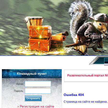
Командный пункт
Развлекательный портал Nif
Логин:
Пароль:
Ошибка 404
Страница на сайте не найдена.
Регистрация на сайте