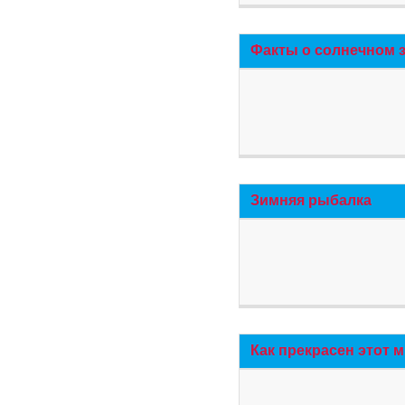
Факты о солнечном 
Зимняя рыбалка
Как прекрасен этот 