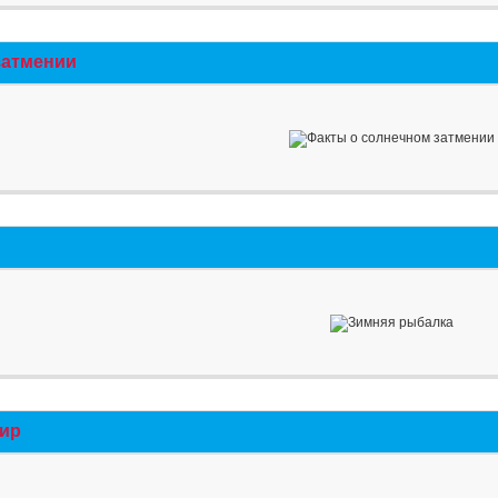
затмении
мир