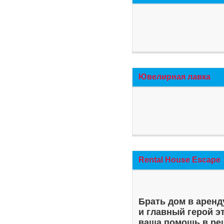
Ювелирная лавка
Rental House Escape
Брать дом в аренд
и главный герой э
ваша помощь в ре