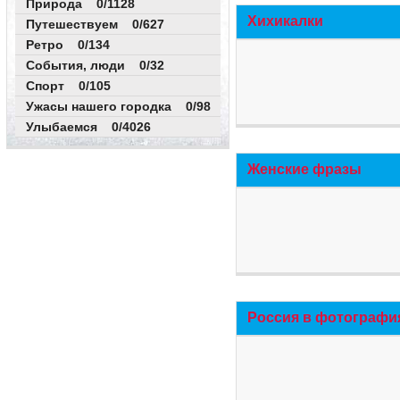
Природа 0/1128
Хихикалки
Путешествуем 0/627
Ретро 0/134
События, люди 0/32
Спорт 0/105
Ужасы нашего городка 0/98
Улыбаемся 0/4026
Женские фразы
Россия в фотографи