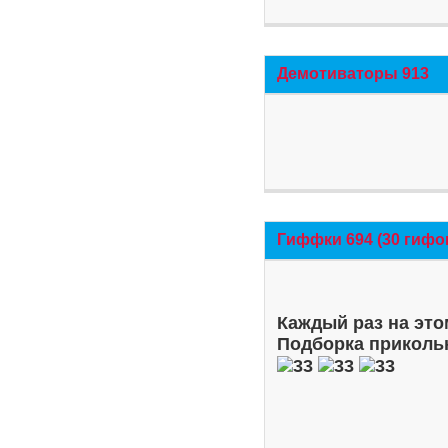
Демотиваторы 913
Гиффки 694 (30 гифо
Каждый раз на это
Подборка приколь