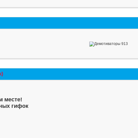
к)
м месте!
ных гифок