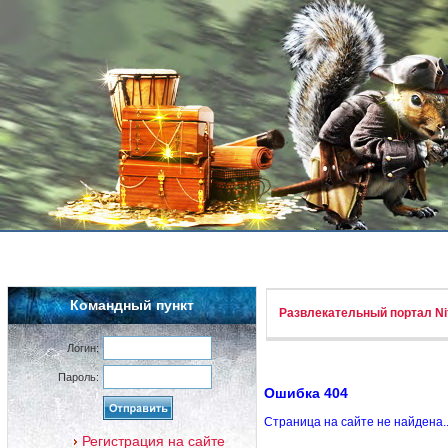
Командный пункт
Развлекательный портал Nif
Логин:
Пароль:
Ошибка 404
Страница на сайте не найдена.
Регистрация на сайте