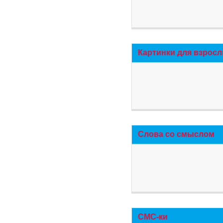
Картинки для взросл
Слова со смыслом
СМС-ки