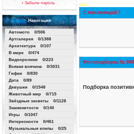
Забыли пароль
New!
С масленицей !
Навигация
Автомото 0/506
Артгалерея 0/1388
Архитектура 0/107
В мире 0/474
Видеоролики 0/223
Фотоподборка № 999 
Всякая всячина 0/3031
Гифки 0/830
Дата 0/89
Подборка позитивн
Девушки 0/1548
Животный мир 0/715
Звёздные засветы 0/1128
Знаменитости 0/140
Игры 0/1047
Интересности 0/461
Музыкальные клипы 0/25