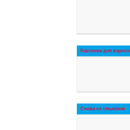
Картинки для взросл
Слова со смыслом