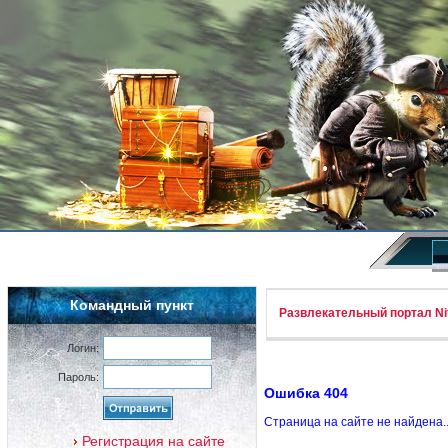
Командный пункт
Развлекательный портал Nif
Логин:
Пароль:
Ошибка 404
Страница на сайте не найдена.
Регистрация на сайте