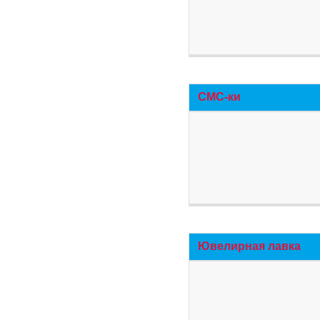
СМС-ки
Ювелирная лавка