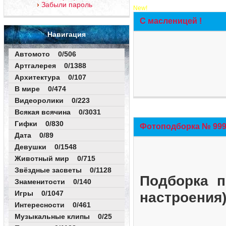
Забыли пароль
New!
С масленицей !
Навигация
Автомото 0/506
Артгалерея 0/1388
Архитектура 0/107
В мире 0/474
Видеоролики 0/223
Всякая всячина 0/3031
Гифки 0/830
Фотоподборка № 999 
Дата 0/89
Девушки 0/1548
Животный мир 0/715
Звёздные засветы 0/1128
Подборка п
Знаменитости 0/140
Игры 0/1047
настроения
Интересности 0/461
Музыкальные клипы 0/25