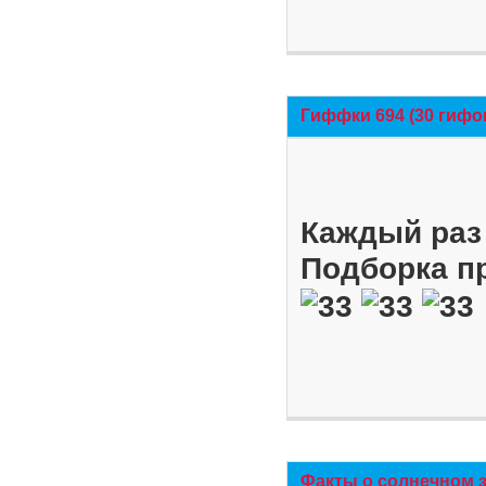
Гиффки 694 (30 гифо
Каждый раз 
Подборка п
Факты о солнечном 