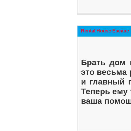
Rental House Escape
Брать дом 
это весьма
и главный 
Теперь ему 
ваша помощ