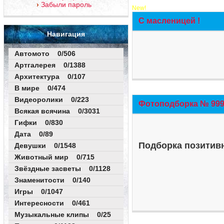
Забыли пароль
New!
С масленицей !
Навигация
Автомото 0/506
Артгалерея 0/1388
Архитектура 0/107
В мире 0/474
Видеоролики 0/223
Фотоподборка № 999 
Всякая всячина 0/3031
Гифки 0/830
Дата 0/89
Подборка позитивн
Девушки 0/1548
Животный мир 0/715
Звёздные засветы 0/1128
Знаменитости 0/140
Игры 0/1047
Интересности 0/461
Музыкальные клипы 0/25