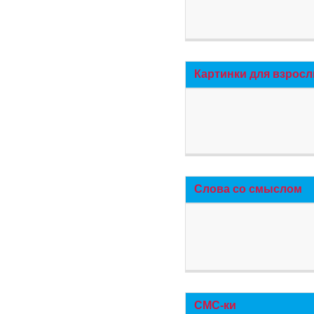
Картинки для взросл
Слова со смыслом
СМС-ки