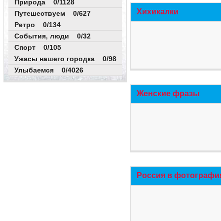
Природа 0/1128
Хихикалки
Путешествуем 0/627
Ретро 0/134
События, люди 0/32
Спорт 0/105
Ужасы нашего городка 0/98
Улыбаемся 0/4026
Женские фразы
Россия в фотографи