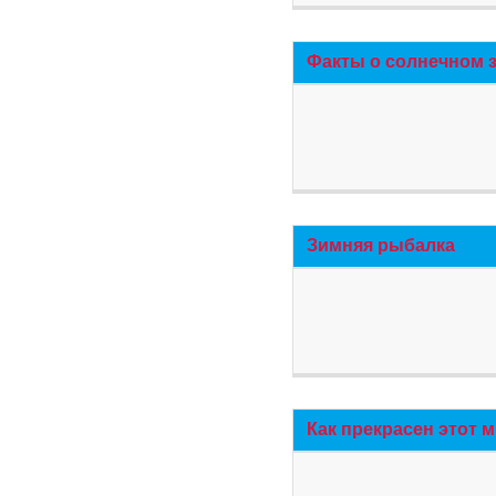
Факты о солнечном 
Зимняя рыбалка
Как прекрасен этот 