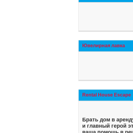
Ювелирная лавка
Rental House Escape
Брать дом в аренд
и главный герой э
ваша помощь в ре