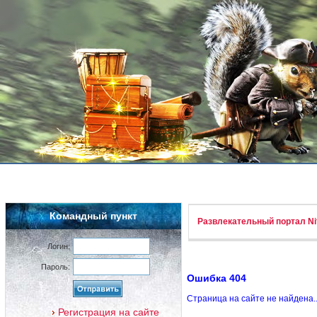
Командный пункт
Развлекательный портал Nif
Логин:
Пароль:
Ошибка 404
Страница на сайте не найдена.
Регистрация на сайте