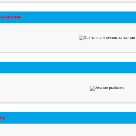
затмении
мир