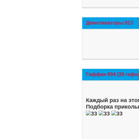
Демотиваторы 913
Гиффки 694 (30 гифо
Каждый раз на это
Подборка приколь