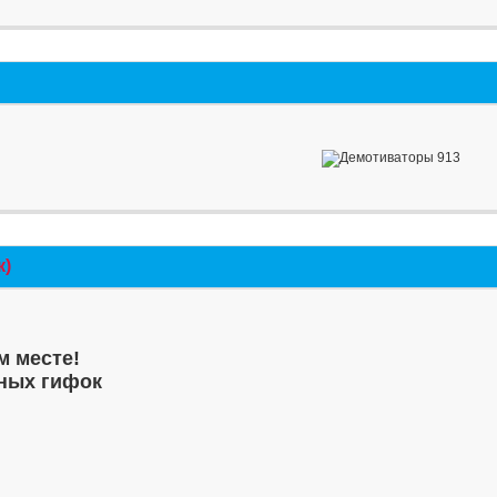
к)
м месте!
ных гифок