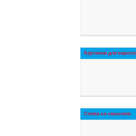
Картинки для взросл
Слова со смыслом