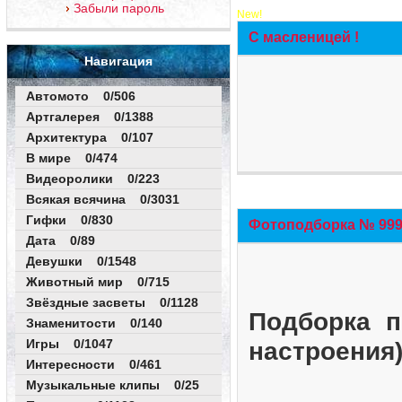
Забыли пароль
New!
С масленицей !
Навигация
Автомото 0/506
Артгалерея 0/1388
Архитектура 0/107
В мире 0/474
Видеоролики 0/223
Всякая всячина 0/3031
Гифки 0/830
Фотоподборка № 999 
Дата 0/89
Девушки 0/1548
Животный мир 0/715
Звёздные засветы 0/1128
Подборка п
Знаменитости 0/140
Игры 0/1047
настроения
Интересности 0/461
Музыкальные клипы 0/25