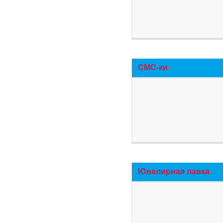
СМС-ки
Ювелирная лавка