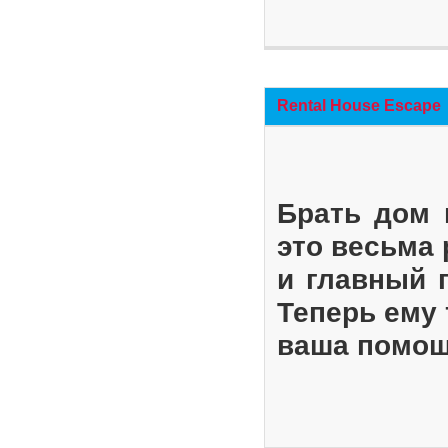
Rental House Escape
Брать дом 
это весьма
и главный 
Теперь ему 
ваша помощ