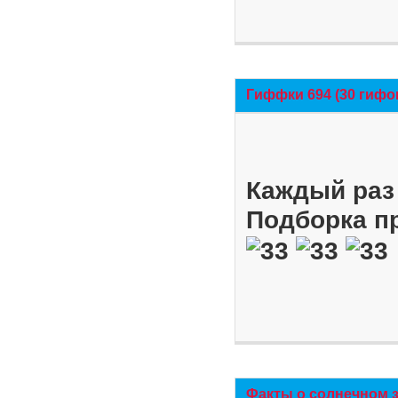
Гиффки 694 (30 гифо
Каждый раз 
Подборка п
Факты о солнечном 