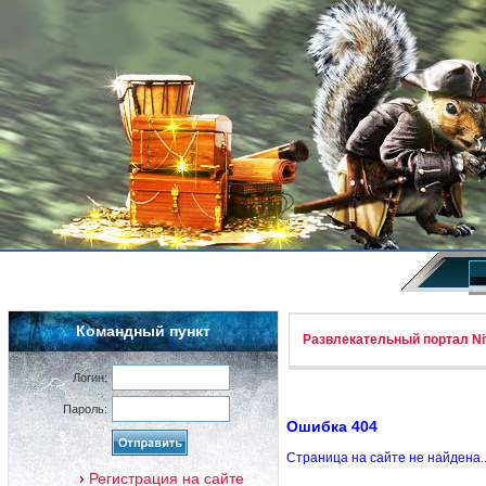
Командный пункт
Развлекательный портал Nif
Логин:
Пароль:
Ошибка 404
Страница на сайте не найдена.
Регистрация на сайте