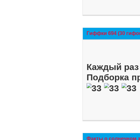
Гиффки 694 (30 гифо
Каждый раз 
Подборка п
Факты о солнечном 