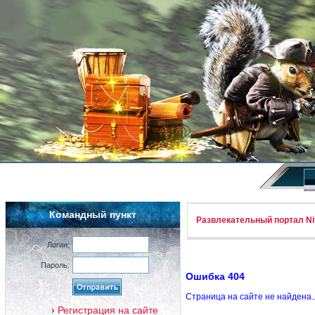
Командный пункт
Развлекательный портал Nif
Логин:
Пароль:
Ошибка 404
Страница на сайте не найдена.
Регистрация на сайте