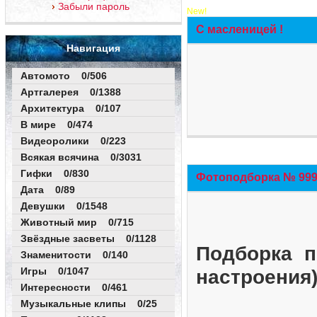
Забыли пароль
New!
С масленицей !
Навигация
Автомото 0/506
Артгалерея 0/1388
Архитектура 0/107
В мире 0/474
Видеоролики 0/223
Всякая всячина 0/3031
Гифки 0/830
Фотоподборка № 999 
Дата 0/89
Девушки 0/1548
Животный мир 0/715
Звёздные засветы 0/1128
Подборка п
Знаменитости 0/140
Игры 0/1047
настроения
Интересности 0/461
Музыкальные клипы 0/25