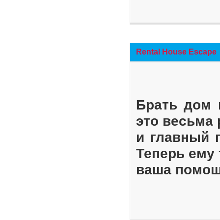
Rental House Escape
Брать дом 
это весьма
и главный 
Теперь ему 
ваша помощ