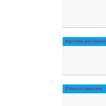
Картинки для взросл
Слова со смыслом