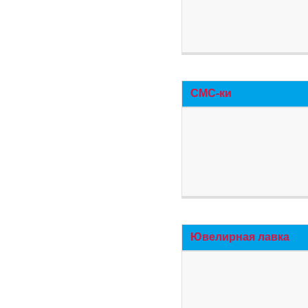
СМС-ки
Ювелирная лавка