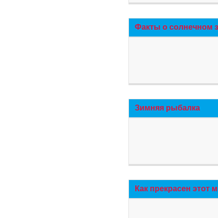
Факты о солнечном 
Зимняя рыбалка
Как прекрасен этот 