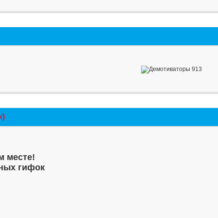
к)
м месте!
ных гифок