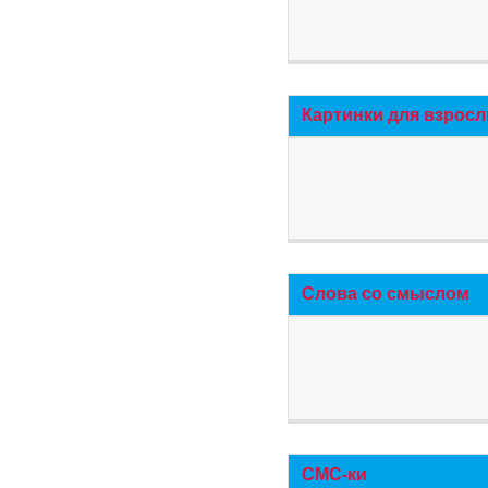
Картинки для взросл
Слова со смыслом
СМС-ки