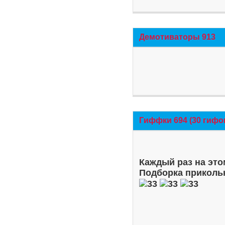
Демотиваторы 913
Гиффки 694 (30 гифо
Каждый раз на это
Подборка приколь