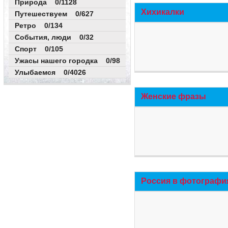
Природа 0/1128
Хихикалки
Путешествуем 0/627
Ретро 0/134
События, люди 0/32
Спорт 0/105
Ужасы нашего городка 0/98
Улыбаемся 0/4026
Женские фразы
Россия в фотографи