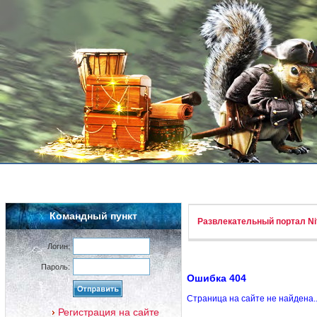
Командный пункт
Развлекательный портал Nif
Логин:
Пароль:
Ошибка 404
Страница на сайте не найдена.
Регистрация на сайте