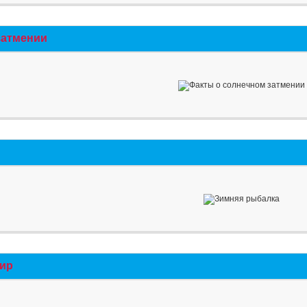
затмении
мир