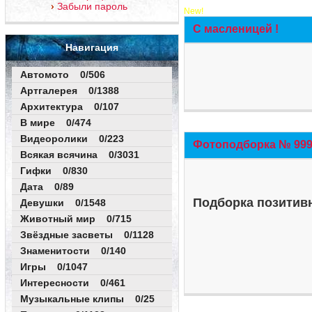
Забыли пароль
New!
С масленицей !
Навигация
Автомото 0/506
Артгалерея 0/1388
Архитектура 0/107
В мире 0/474
Видеоролики 0/223
Фотоподборка № 999 
Всякая всячина 0/3031
Гифки 0/830
Дата 0/89
Подборка позитивн
Девушки 0/1548
Животный мир 0/715
Звёздные засветы 0/1128
Знаменитости 0/140
Игры 0/1047
Интересности 0/461
Музыкальные клипы 0/25