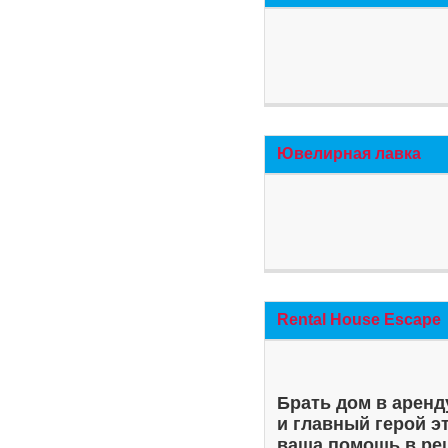
Ювелирная лавка
Rental House Escape
Брать дом в аренд
и главный герой э
ваша помощь в ре