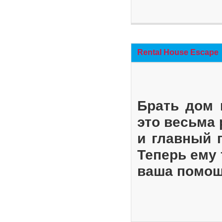
Rental House Escape
Брать дом 
это весьма
и главный 
Теперь ему 
ваша помощ