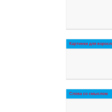
Картинки для взросл
Слова со смыслом