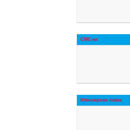
СМС-ки
Ювелирная лавка