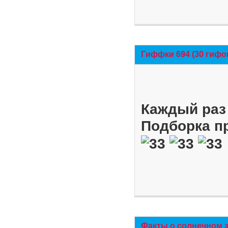
Гиффки 694 (30 гифо
Каждый раз 
Подборка п
Факты о солнечном 