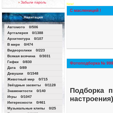
Забыли пароль
New!
С масленицей !
Навигация
Автомото 0/506
Артгалерея 0/1388
Архитектура 0/107
В мире 0/474
Видеоролики 0/223
Всякая всячина 0/3031
Гифки 0/830
Фотоподборка № 999 
Дата 0/89
Девушки 0/1548
Животный мир 0/715
Звёздные засветы 0/1128
Подборка п
Знаменитости 0/140
Игры 0/1047
настроения
Интересности 0/461
Музыкальные клипы 0/25