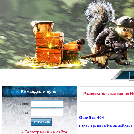
Командный пункт
Развлекательный портал Nif
Логин:
Пароль:
Ошибка 404
Страница на сайте не найдена.
Регистрация на сайте