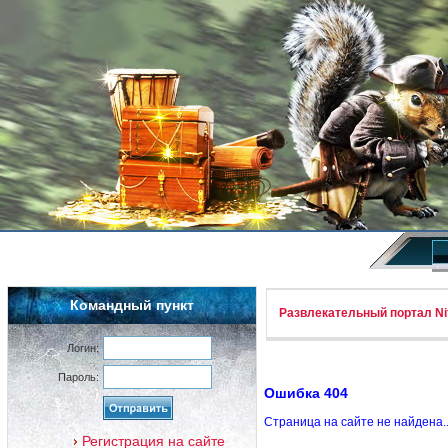
Командный пункт
Развлекательный портал Nif
Логин:
Пароль:
Ошибка 404
Страница на сайте не найдена.
Регистрация на сайте