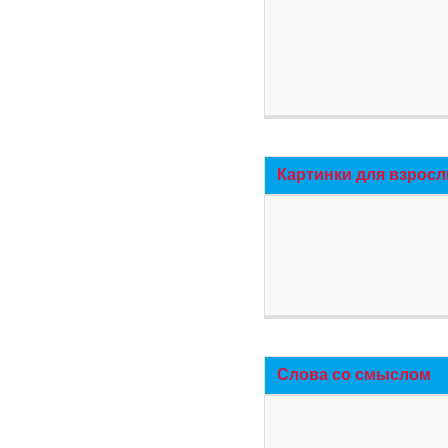
Картинки для взросл
Слова со смыслом