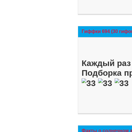
Гиффки 694 (30 гифо
Каждый раз 
Подборка п
Факты о солнечном 