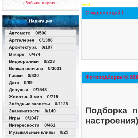
Забыли пароль
New!
С масленицей !
Навигация
Автомото 0/506
Артгалерея 0/1388
Архитектура 0/107
В мире 0/474
Видеоролики 0/223
Всякая всячина 0/3031
Гифки 0/830
Фотоподборка № 999 
Дата 0/89
Девушки 0/1548
Животный мир 0/715
Звёздные засветы 0/1128
Подборка п
Знаменитости 0/140
Игры 0/1047
настроения
Интересности 0/461
Музыкальные клипы 0/25