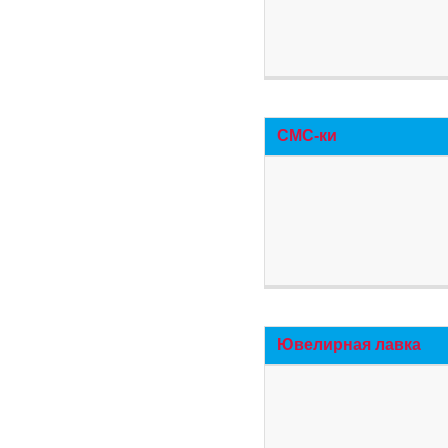
СМС-ки
Ювелирная лавка