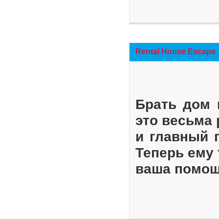
Rental House Escape
Брать дом 
это весьма
и главный 
Теперь ему 
ваша помощ