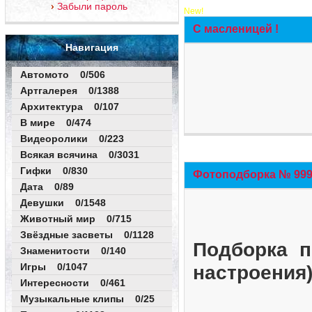
Забыли пароль
New!
С масленицей !
Навигация
Автомото 0/506
Артгалерея 0/1388
Архитектура 0/107
В мире 0/474
Видеоролики 0/223
Всякая всячина 0/3031
Гифки 0/830
Фотоподборка № 999 
Дата 0/89
Девушки 0/1548
Животный мир 0/715
Звёздные засветы 0/1128
Подборка п
Знаменитости 0/140
Игры 0/1047
настроения
Интересности 0/461
Музыкальные клипы 0/25