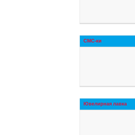
СМС-ки
Ювелирная лавка