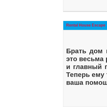
Rental House Escape
Брать дом 
это весьма
и главный 
Теперь ему 
ваша помощ