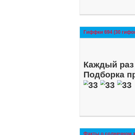
Гиффки 694 (30 гифо
Каждый раз 
Подборка п
Факты о солнечном 