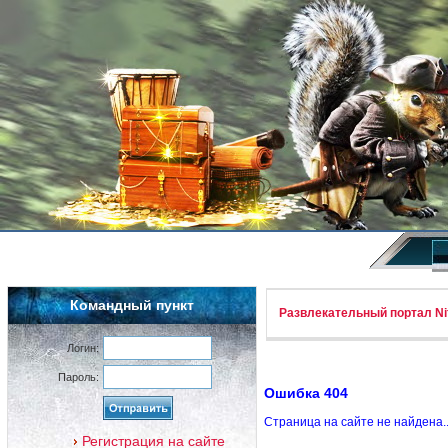
Командный пункт
Развлекательный портал Nif
Логин:
Пароль:
Ошибка 404
Страница на сайте не найдена.
Регистрация на сайте