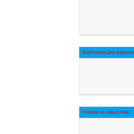
Картинки для взросл
Слова со смыслом