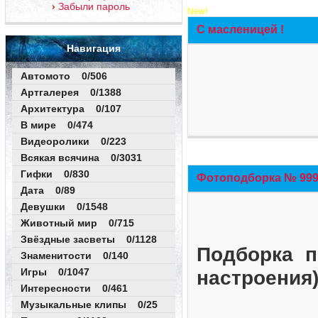
Забыли пароль
New!
С масленицей !
Навигация
Автомото 0/506
Артгалерея 0/1388
Архитектура 0/107
В мире 0/474
Видеоролики 0/223
Всякая всячина 0/3031
Гифки 0/830
Фотоподборка № 999 
Дата 0/89
Девушки 0/1548
Животный мир 0/715
Звёздные засветы 0/1128
Подборка п
Знаменитости 0/140
Игры 0/1047
настроения
Интересности 0/461
Музыкальные клипы 0/25