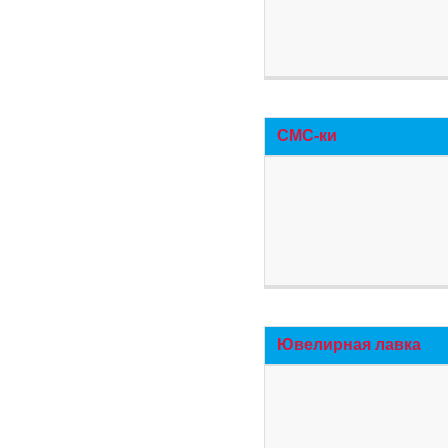
СМС-ки
Ювелирная лавка