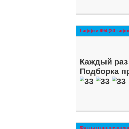
Гиффки 694 (30 гифо
Каждый раз 
Подборка п
Факты о солнечном 