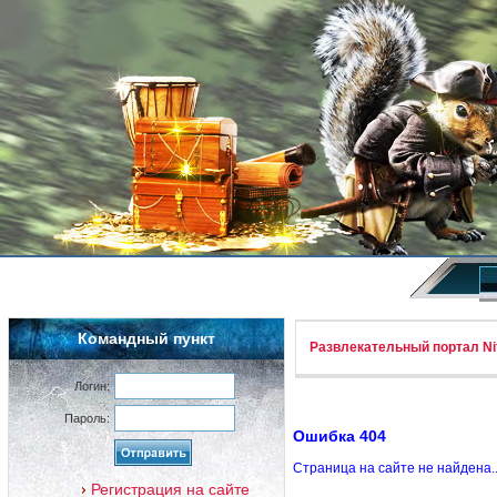
Командный пункт
Развлекательный портал Nif
Логин:
Пароль:
Ошибка 404
Страница на сайте не найдена.
Регистрация на сайте