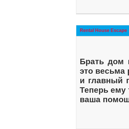
Rental House Escape
Брать дом 
это весьма
и главный 
Теперь ему 
ваша помощ