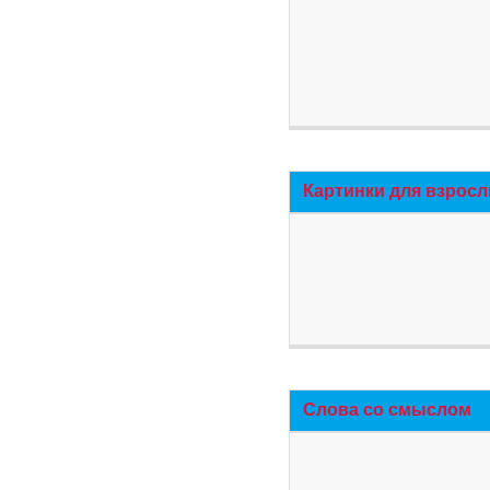
Картинки для взросл
Слова со смыслом