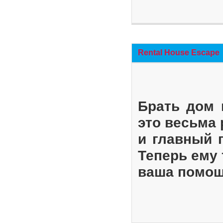
Rental House Escape
Брать дом 
это весьма
и главный 
Теперь ему 
ваша помощ