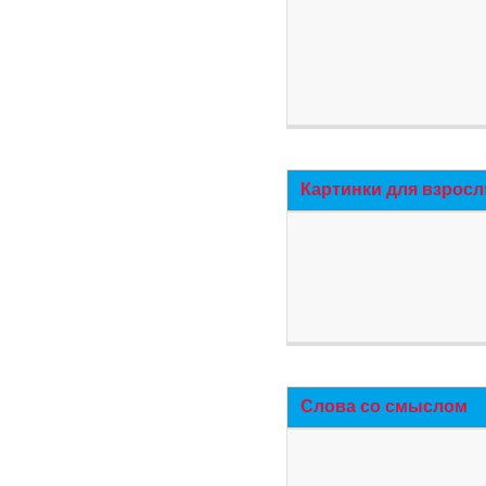
Картинки для взросл
Слова со смыслом