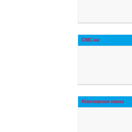
СМС-ки
Ювелирная лавка