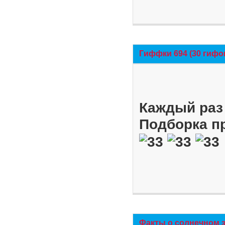
Гиффки 694 (30 гифо
Каждый раз 
Подборка п
Факты о солнечном 