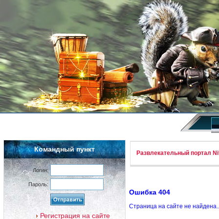
Командный пункт
Развлекательный портал Nif
Логин:
Пароль:
Ошибка 404
Страница на сайте не найдена.
Регистрация на сайте