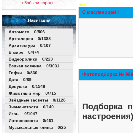
Забыли пароль
New!
С масленицей !
Навигация
Автомото 0/506
Артгалерея 0/1388
Архитектура 0/107
В мире 0/474
Видеоролики 0/223
Всякая всячина 0/3031
Гифки 0/830
Фотоподборка № 999 
Дата 0/89
Девушки 0/1548
Животный мир 0/715
Звёздные засветы 0/1128
Подборка п
Знаменитости 0/140
Игры 0/1047
настроения
Интересности 0/461
Музыкальные клипы 0/25