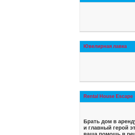
Ювелирная лавка
Rental House Escape
Брать дом в аренд
и главный герой э
ваша помощь в ре