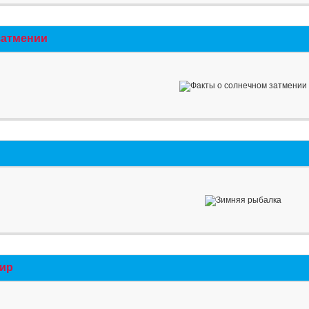
затмении
мир