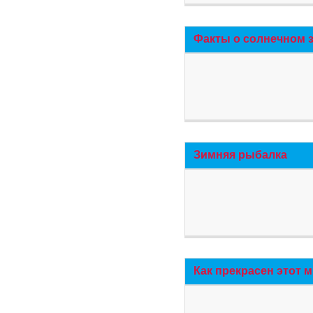
Факты о солнечном 
Зимняя рыбалка
Как прекрасен этот 