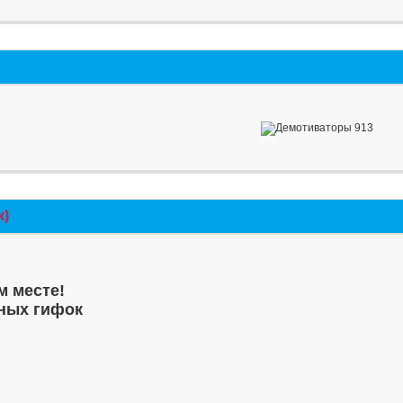
к)
м месте!
ных гифок