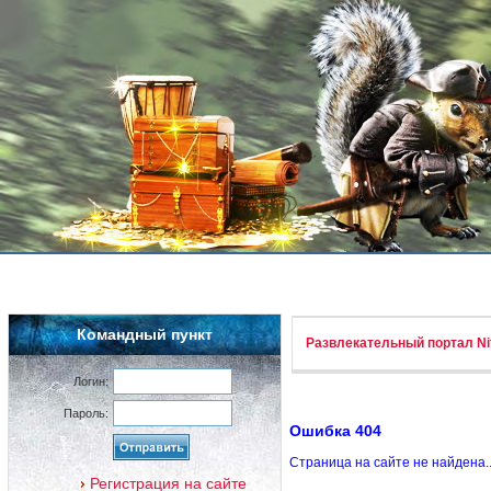
Командный пункт
Развлекательный портал Nif
Логин:
Пароль:
Ошибка 404
Страница на сайте не найдена.
Регистрация на сайте