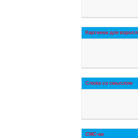
Картинки для взросл
Слова со смыслом
СМС-ки