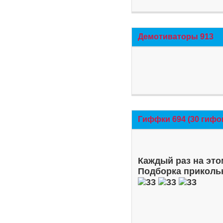
Демотиваторы 913
Гиффки 694 (30 гифо
Каждый раз на это
Подборка приколь