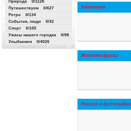
Природа 0/1128
Хихикалки
Путешествуем 0/627
Ретро 0/134
События, люди 0/32
Спорт 0/105
Ужасы нашего городка 0/98
Улыбаемся 0/4026
Женские фразы
Россия в фотографи