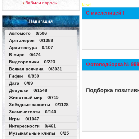
Забыли пароль
New!
С масленицей !
Навигация
Автомото 0/506
Артгалерея 0/1388
Архитектура 0/107
В мире 0/474
Видеоролики 0/223
Фотоподборка № 999 
Всякая всячина 0/3031
Гифки 0/830
Дата 0/89
Подборка позитивн
Девушки 0/1548
Животный мир 0/715
Звёздные засветы 0/1128
Знаменитости 0/140
Игры 0/1047
Интересности 0/461
Музыкальные клипы 0/25