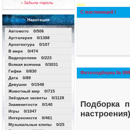
Забыли пароль
New!
С масленицей !
Навигация
Автомото 0/506
Артгалерея 0/1388
Архитектура 0/107
В мире 0/474
Видеоролики 0/223
Всякая всячина 0/3031
Гифки 0/830
Фотоподборка № 999 
Дата 0/89
Девушки 0/1548
Животный мир 0/715
Звёздные засветы 0/1128
Подборка п
Знаменитости 0/140
Игры 0/1047
настроения
Интересности 0/461
Музыкальные клипы 0/25