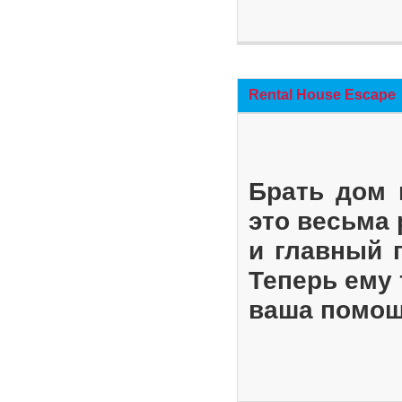
Rental House Escape
Брать дом 
это весьма
и главный 
Теперь ему 
ваша помощ