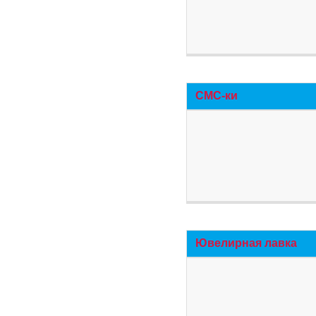
СМС-ки
Ювелирная лавка