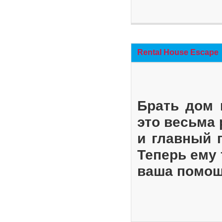
Rental House Escape
Брать дом 
это весьма
и главный 
Теперь ему 
ваша помощ