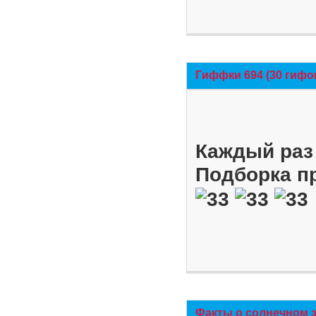
Гиффки 694 (30 гифо
Каждый раз 
Подборка п
Факты о солнечном 