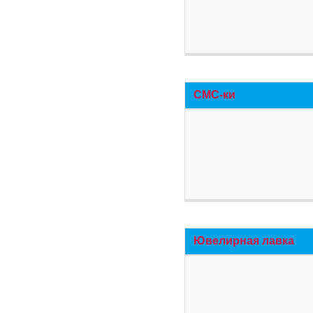
СМС-ки
Ювелирная лавка