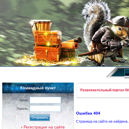
Командный пункт
Развлекательный портал Nif
Логин:
Пароль:
Ошибка 404
Страница на сайте не найдена.
Регистрация на сайте