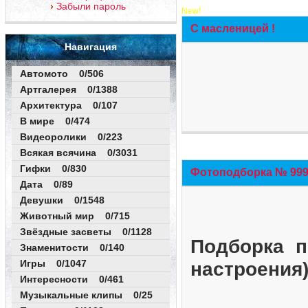
Забыли пароль
New!
С масленицей !
Навигация
Автомото 0/506
Артгалерея 0/1388
Архитектура 0/107
В мире 0/474
Видеоролики 0/223
Всякая всячина 0/3031
Гифки 0/830
Фотоподборка № 999 
Дата 0/89
Девушки 0/1548
Животный мир 0/715
Звёздные засветы 0/1128
Подборка п
Знаменитости 0/140
Игры 0/1047
настроения
Интересности 0/461
Музыкальные клипы 0/25