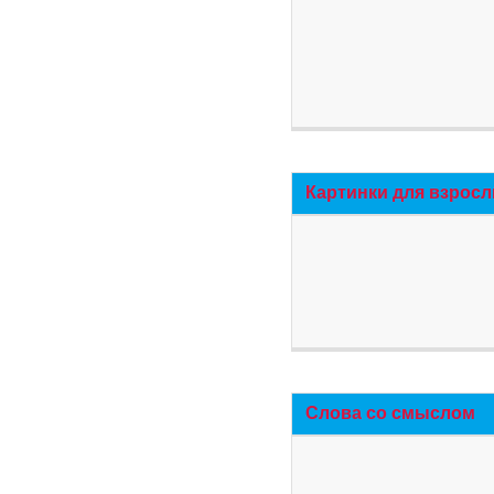
Картинки для взросл
Слова со смыслом