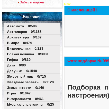
Забыли пароль
New!
С масленицей !
Навигация
Автомото 0/506
Артгалерея 0/1388
Архитектура 0/107
В мире 0/474
Видеоролики 0/223
Всякая всячина 0/3031
Гифки 0/830
Фотоподборка № 999 
Дата 0/89
Девушки 0/1548
Животный мир 0/715
Звёздные засветы 0/1128
Подборка п
Знаменитости 0/140
Игры 0/1047
настроения
Интересности 0/461
Музыкальные клипы 0/25