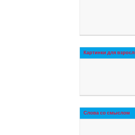
Картинки для взросл
Слова со смыслом