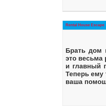
Rental House Escape
Брать дом 
это весьма
и главный 
Теперь ему 
ваша помощ