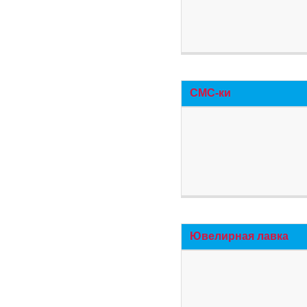
СМС-ки
Ювелирная лавка