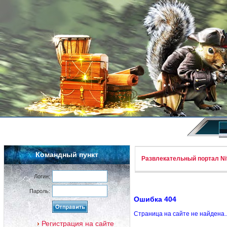
Командный пункт
Развлекательный портал Nif
Логин:
Пароль:
Ошибка 404
Страница на сайте не найдена.
Регистрация на сайте