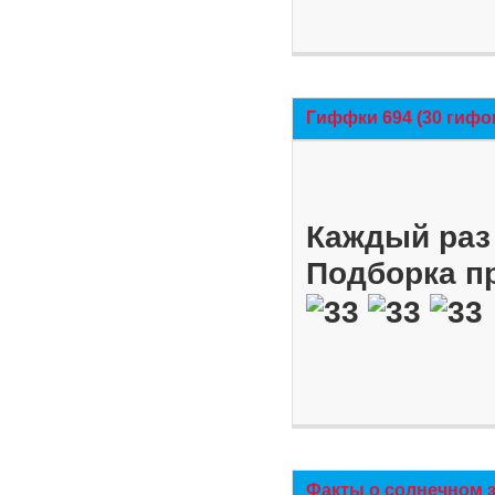
Гиффки 694 (30 гифо
Каждый раз 
Подборка п
Факты о солнечном 