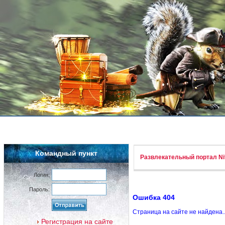
Командный пункт
Развлекательный портал Nif
Логин:
Пароль:
Ошибка 404
Страница на сайте не найдена.
Регистрация на сайте