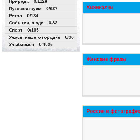
Природа 0/1128
Хихикалки
Путешествуем 0/627
Ретро 0/134
События, люди 0/32
Спорт 0/105
Ужасы нашего городка 0/98
Улыбаемся 0/4026
Женские фразы
Россия в фотографи