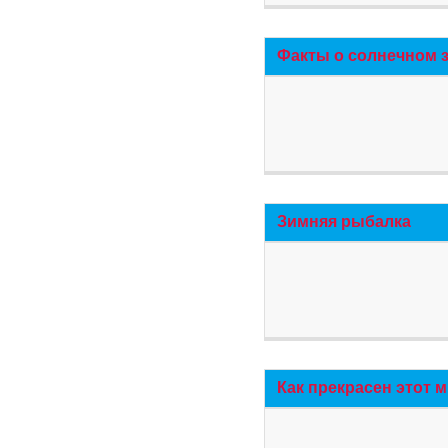
Факты о солнечном 
Зимняя рыбалка
Как прекрасен этот 