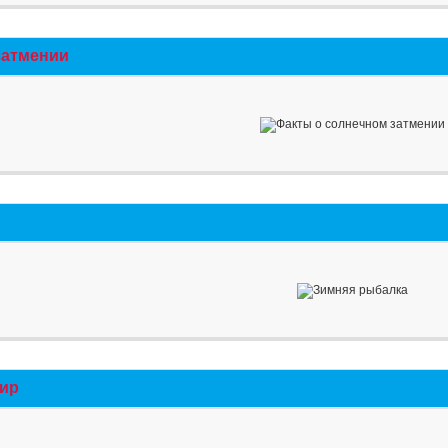
затмении
мир