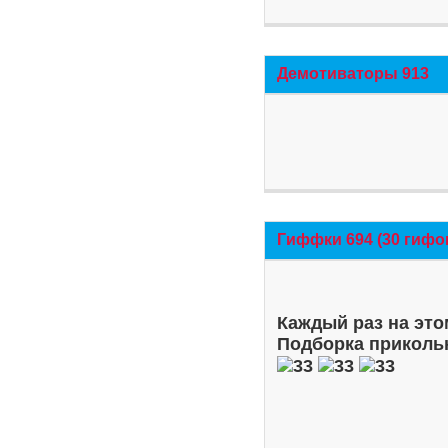
Демотиваторы 913
Гиффки 694 (30 гифо
Каждый раз на это
Подборка приколь