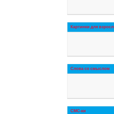
Картинки для взросл
Слова со смыслом
СМС-ки