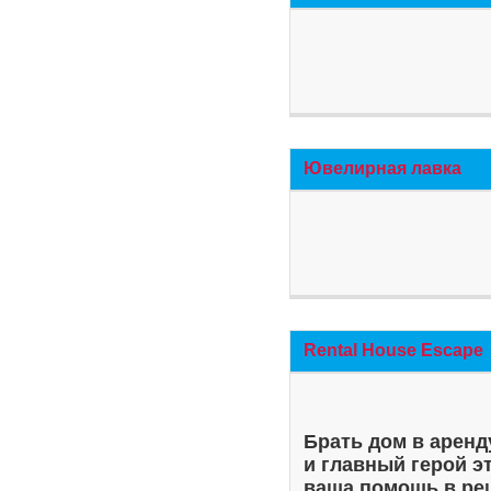
Ювелирная лавка
Rental House Escape
Брать дом в аренд
и главный герой э
ваша помощь в ре