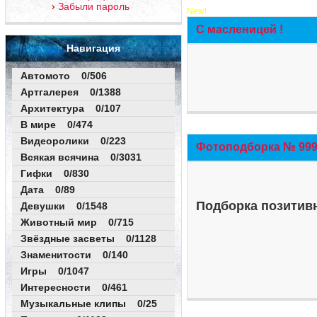
Забыли пароль
New!
С масленицей !
Навигация
Автомото 0/506
Артгалерея 0/1388
Архитектура 0/107
В мире 0/474
Видеоролики 0/223
Фотоподборка № 999 
Всякая всячина 0/3031
Гифки 0/830
Дата 0/89
Подборка позитивн
Девушки 0/1548
Животный мир 0/715
Звёздные засветы 0/1128
Знаменитости 0/140
Игры 0/1047
Интересности 0/461
Музыкальные клипы 0/25