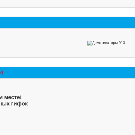
к)
м месте!
ных гифок