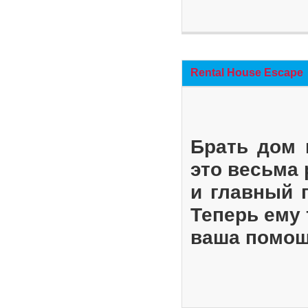
Rental House Escape
Брать дом 
это весьма
и главный 
Теперь ему 
ваша помощ