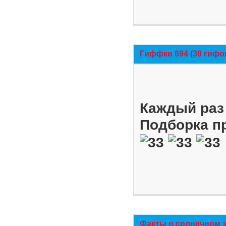
Гиффки 694 (30 гифо
Каждый раз 
Подборка п
Факты о солнечном 