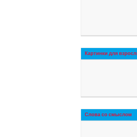
Картинки для взросл
Слова со смыслом