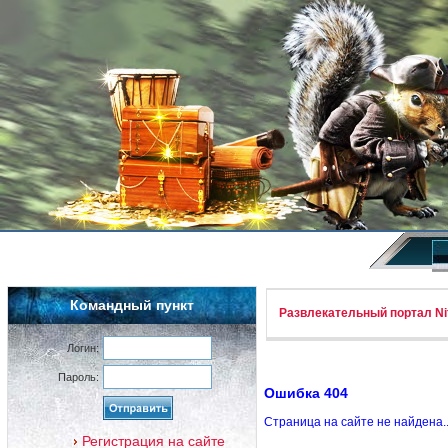
Командный пункт
Развлекательный портал Nif
Логин:
Пароль:
Ошибка 404
Страница на сайте не найдена.
Регистрация на сайте