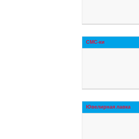
СМС-ки
Ювелирная лавка