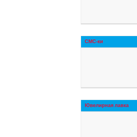
СМС-ки
Ювелирная лавка