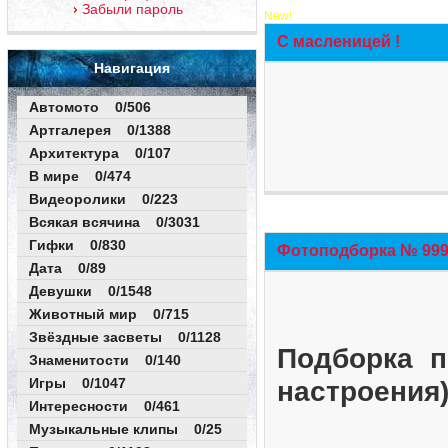
Забыли пароль
New!
С масленицей !
Навигация
Автомото 0/506
Артгалерея 0/1388
Архитектура 0/107
В мире 0/474
Видеоролики 0/223
Всякая всячина 0/3031
Гифки 0/830
Фотоподборка № 999 
Дата 0/89
Девушки 0/1548
Животный мир 0/715
Звёздные засветы 0/1128
Подборка п
Знаменитости 0/140
Игры 0/1047
настроения
Интересности 0/461
Музыкальные клипы 0/25