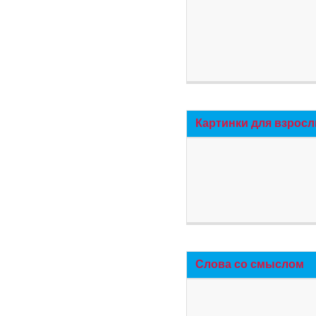
Картинки для взросл
Слова со смыслом