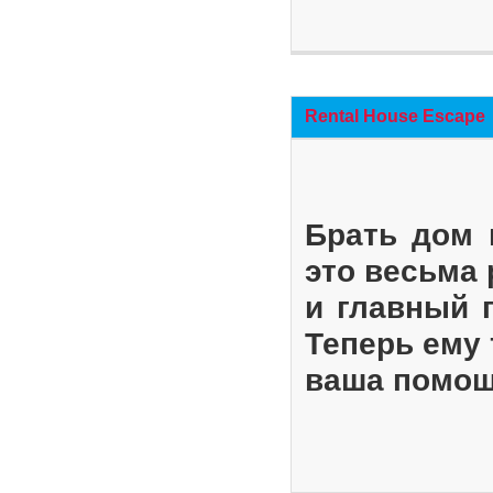
Rental House Escape
Брать дом 
это весьма
и главный 
Теперь ему 
ваша помощ