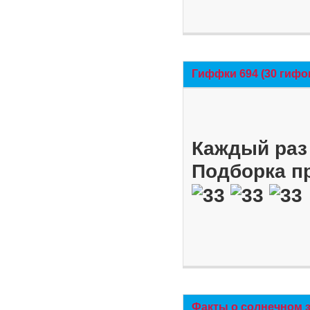
Гиффки 694 (30 гифо
Каждый раз 
Подборка п
Факты о солнечном 