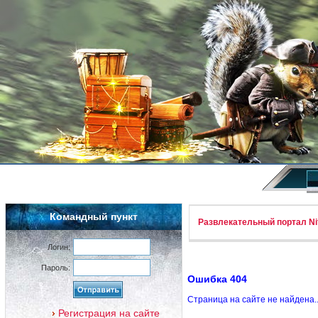
Командный пункт
Развлекательный портал Nif
Логин:
Пароль:
Ошибка 404
Страница на сайте не найдена.
Регистрация на сайте