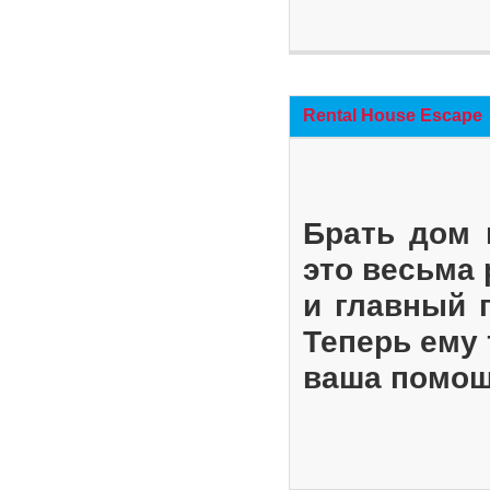
Rental House Escape
Брать дом 
это весьма
и главный 
Теперь ему 
ваша помощ