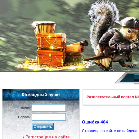
Командный пункт
Развлекательный портал Nif
Логин:
Пароль:
Ошибка 404
Страница на сайте не найдена.
Регистрация на сайте