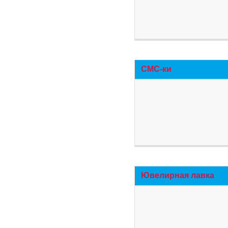
СМС-ки
Ювелирная лавка