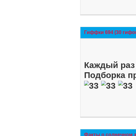
Гиффки 694 (30 гифо
Каждый раз 
Подборка п
Факты о солнечном 