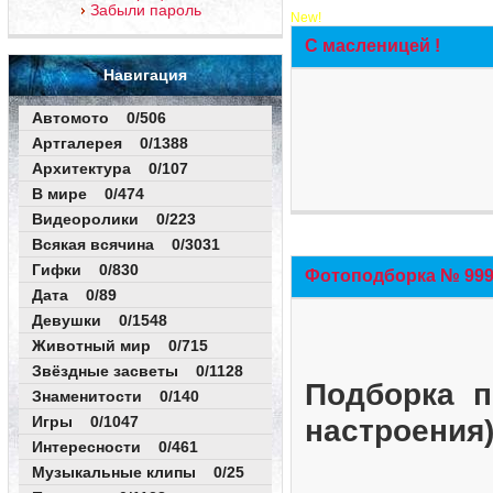
Забыли пароль
New!
С масленицей !
Навигация
Автомото 0/506
Артгалерея 0/1388
Архитектура 0/107
В мире 0/474
Видеоролики 0/223
Всякая всячина 0/3031
Гифки 0/830
Фотоподборка № 999 
Дата 0/89
Девушки 0/1548
Животный мир 0/715
Звёздные засветы 0/1128
Подборка п
Знаменитости 0/140
Игры 0/1047
настроения
Интересности 0/461
Музыкальные клипы 0/25