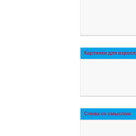
Картинки для взросл
Слова со смыслом