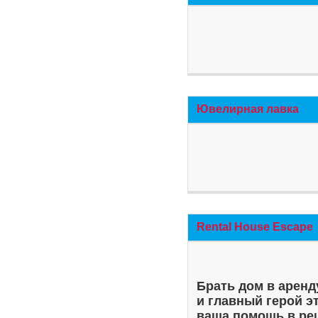
Ювелирная лавка
Rental House Escape
Брать дом в аренд
и главный герой э
ваша помощь в ре