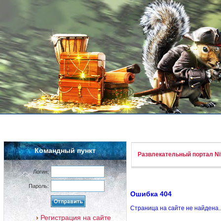
Командный пункт
Развлекательный портал Nif
Логин:
Пароль:
Ошибка 404
Страница на сайте не найдена.
Регистрация на сайте