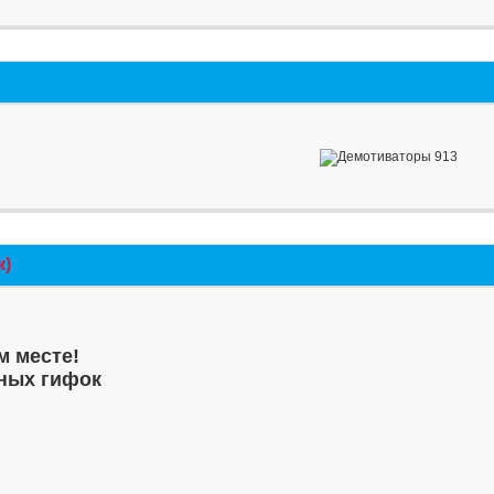
к)
м месте!
ных гифок