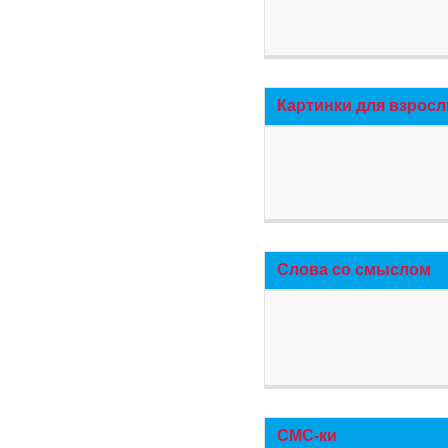
Картинки для взросл
Слова со смыслом
СМС-ки