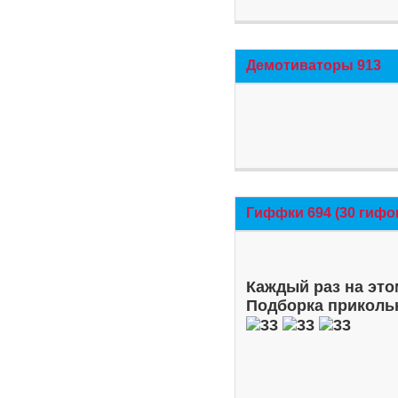
Демотиваторы 913
Гиффки 694 (30 гифо
Каждый раз на это
Подборка приколь