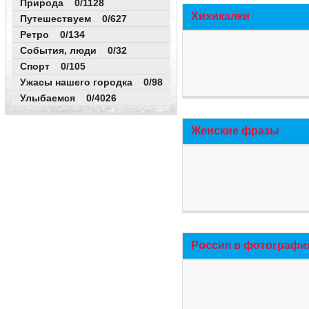
Природа 0/1128
Хихикалки
Путешествуем 0/627
Ретро 0/134
События, люди 0/32
Спорт 0/105
Ужасы нашего городка 0/98
Улыбаемся 0/4026
Женские фразы
Россия в фотографи