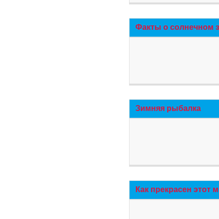
Факты о солнечном 
Зимняя рыбалка
Как прекрасен этот 