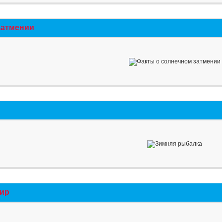
затмении
мир