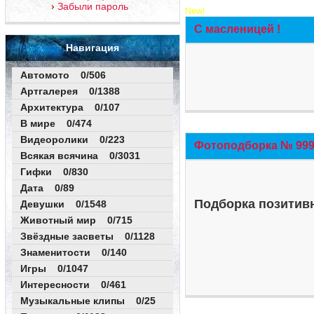
Забыли пароль
New!
С масленицей !
Навигация
Автомото 0/506
Артгалерея 0/1388
Архитектура 0/107
В мире 0/474
Видеоролики 0/223
Фотоподборка № 999 
Всякая всячина 0/3031
Гифки 0/830
Дата 0/89
Подборка позитивн
Девушки 0/1548
Животный мир 0/715
Звёздные засветы 0/1128
Знаменитости 0/140
Игры 0/1047
Интересности 0/461
Музыкальные клипы 0/25