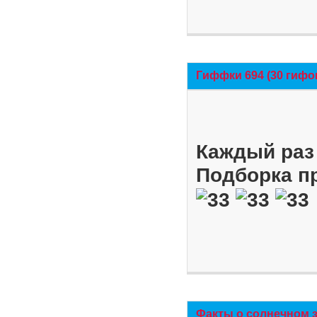
Гиффки 694 (30 гифо
Каждый раз 
Подборка п
Факты о солнечном 