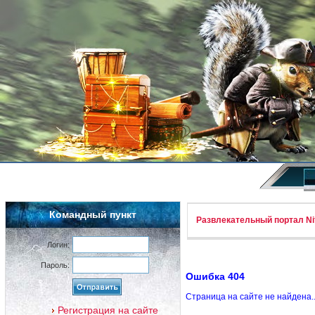
Командный пункт
Развлекательный портал Nif
Логин:
Пароль:
Ошибка 404
Страница на сайте не найдена.
Регистрация на сайте