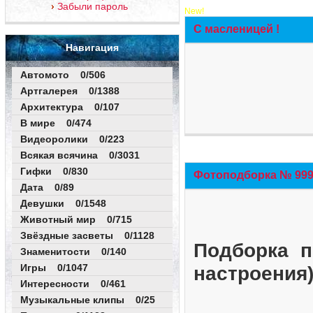
Забыли пароль
New!
С масленицей !
Навигация
Автомото 0/506
Артгалерея 0/1388
Архитектура 0/107
В мире 0/474
Видеоролики 0/223
Всякая всячина 0/3031
Гифки 0/830
Фотоподборка № 999 
Дата 0/89
Девушки 0/1548
Животный мир 0/715
Звёздные засветы 0/1128
Подборка п
Знаменитости 0/140
Игры 0/1047
настроения
Интересности 0/461
Музыкальные клипы 0/25