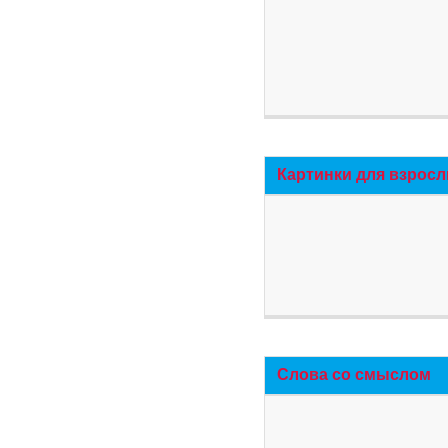
Картинки для взросл
Слова со смыслом