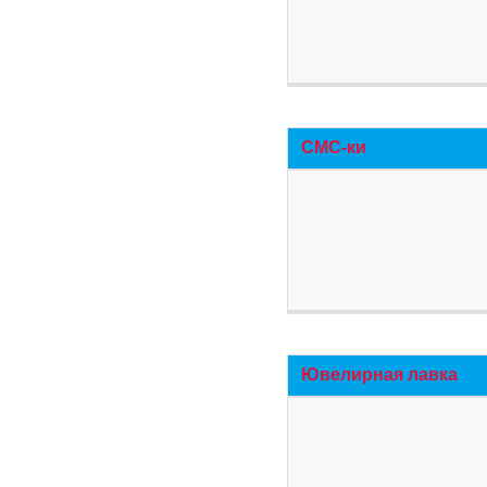
СМС-ки
Ювелирная лавка