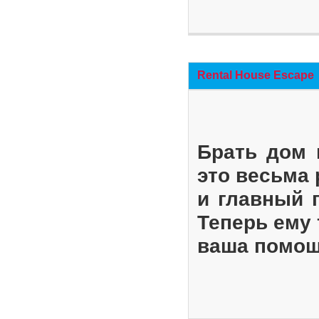
Rental House Escape
Брать дом 
это весьма
и главный 
Теперь ему 
ваша помощ