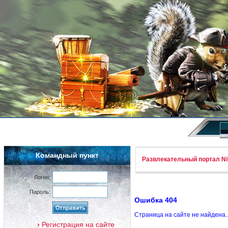
Командный пункт
Развлекательный портал Nif
Логин:
Пароль:
Ошибка 404
Страница на сайте не найдена.
Регистрация на сайте