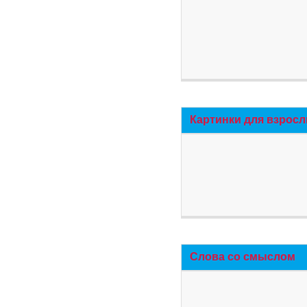
Картинки для взросл
Слова со смыслом