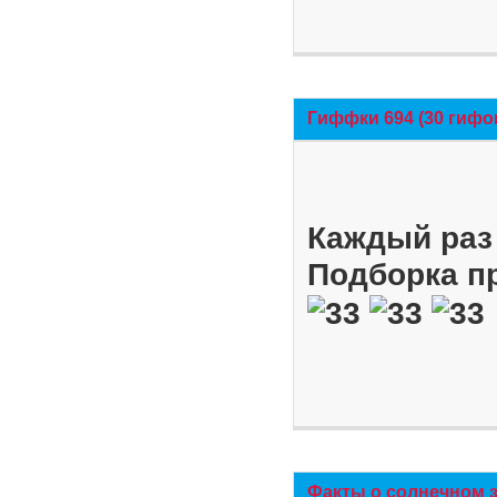
Гиффки 694 (30 гифо
Каждый раз 
Подборка п
Факты о солнечном 