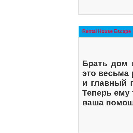
Rental House Escape
Брать дом 
это весьма
и главный 
Теперь ему 
ваша помощ