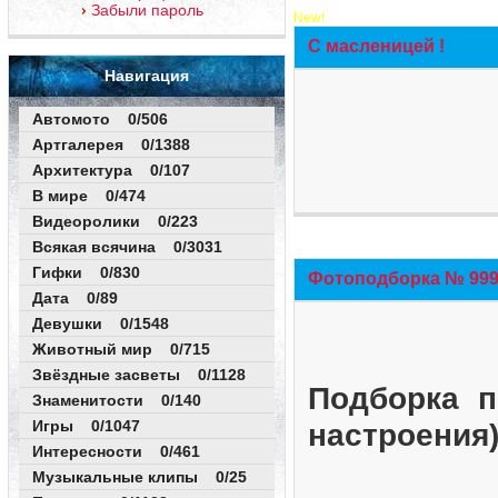
Забыли пароль
New!
С масленицей !
Навигация
Автомото 0/506
Артгалерея 0/1388
Архитектура 0/107
В мире 0/474
Видеоролики 0/223
Всякая всячина 0/3031
Гифки 0/830
Фотоподборка № 999 
Дата 0/89
Девушки 0/1548
Животный мир 0/715
Звёздные засветы 0/1128
Подборка п
Знаменитости 0/140
Игры 0/1047
настроения
Интересности 0/461
Музыкальные клипы 0/25