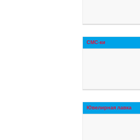
СМС-ки
Ювелирная лавка