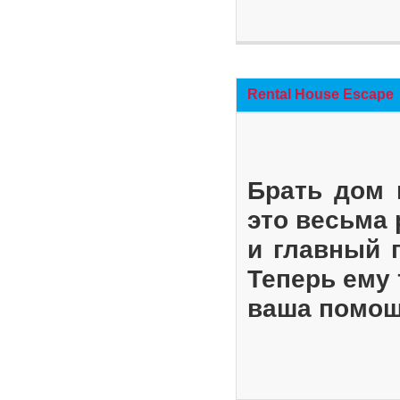
Rental House Escape
Брать дом 
это весьма
и главный 
Теперь ему 
ваша помощ