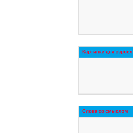
Картинки для взросл
Слова со смыслом