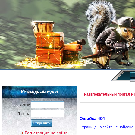
Командный пункт
Развлекательный портал Nif
Логин:
Пароль:
Ошибка 404
Страница на сайте не найдена.
Регистрация на сайте