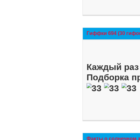
Гиффки 694 (30 гифо
Каждый раз 
Подборка п
Факты о солнечном 