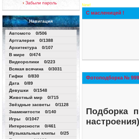
Забыли пароль
New!
С масленицей !
Навигация
Автомото 0/506
Артгалерея 0/1388
Архитектура 0/107
В мире 0/474
Видеоролики 0/223
Всякая всячина 0/3031
Гифки 0/830
Фотоподборка № 999 
Дата 0/89
Девушки 0/1548
Животный мир 0/715
Звёздные засветы 0/1128
Подборка п
Знаменитости 0/140
Игры 0/1047
настроения
Интересности 0/461
Музыкальные клипы 0/25