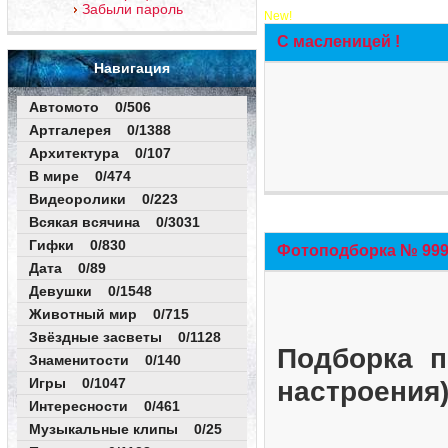
Забыли пароль
New!
С масленицей !
Навигация
Автомото 0/506
Артгалерея 0/1388
Архитектура 0/107
В мире 0/474
Видеоролики 0/223
Всякая всячина 0/3031
Гифки 0/830
Фотоподборка № 999 
Дата 0/89
Девушки 0/1548
Животный мир 0/715
Звёздные засветы 0/1128
Подборка п
Знаменитости 0/140
Игры 0/1047
настроения
Интересности 0/461
Музыкальные клипы 0/25