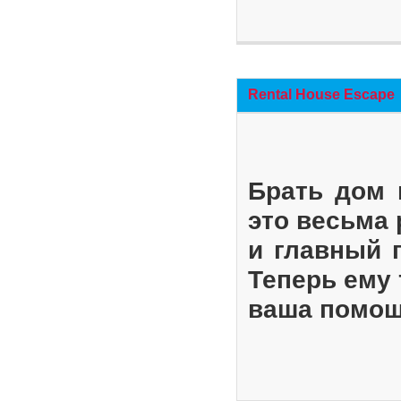
Rental House Escape
Брать дом 
это весьма
и главный 
Теперь ему 
ваша помощ