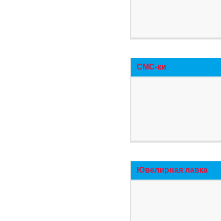
СМС-ки
Ювелирная лавка