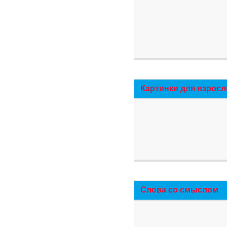
Картинки для взросл
Слова со смыслом