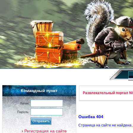
Командный пункт
Развлекательный портал Nif
Логин:
Пароль:
Ошибка 404
Страница на сайте не найдена.
Регистрация на сайте