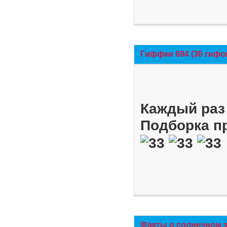
Гиффки 694 (30 гифо
Каждый раз 
Подборка п
Факты о солнечном 