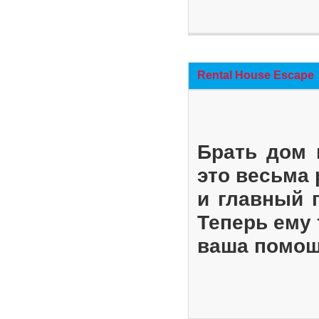
Rental House Escape
Брать дом 
это весьма
и главный 
Теперь ему 
ваша помощ