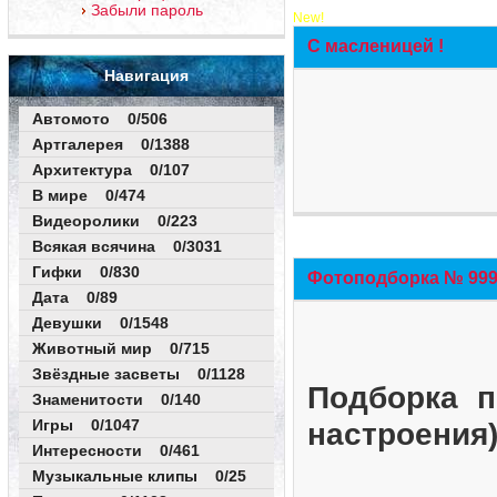
Забыли пароль
New!
С масленицей !
Навигация
Автомото 0/506
Артгалерея 0/1388
Архитектура 0/107
В мире 0/474
Видеоролики 0/223
Всякая всячина 0/3031
Гифки 0/830
Фотоподборка № 999 
Дата 0/89
Девушки 0/1548
Животный мир 0/715
Звёздные засветы 0/1128
Подборка п
Знаменитости 0/140
Игры 0/1047
настроения
Интересности 0/461
Музыкальные клипы 0/25