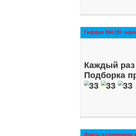
Гиффки 694 (30 гифо
Каждый раз 
Подборка п
Факты о солнечном 