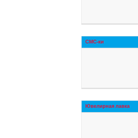
СМС-ки
Ювелирная лавка