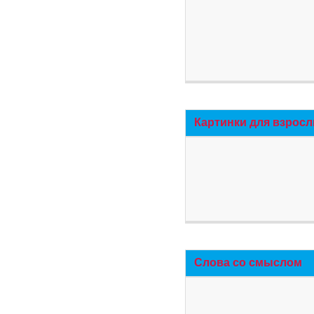
Картинки для взросл
Слова со смыслом