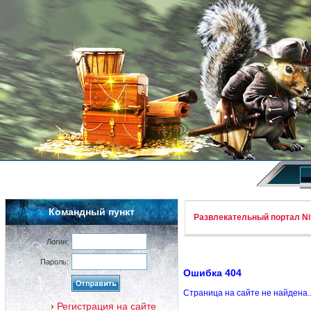
Командный пункт
Развлекательный портал Nif
Логин:
Пароль:
Ошибка 404
Страница на сайте не найдена.
Регистрация на сайте