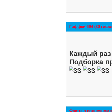
Гиффки 694 (30 гифо
Каждый раз 
Подборка п
Факты о солнечном 