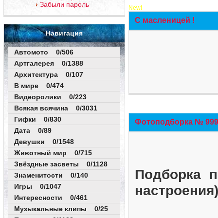
Забыли пароль
New!
С масленицей !
Навигация
Автомото 0/506
Артгалерея 0/1388
Архитектура 0/107
В мире 0/474
Видеоролики 0/223
Всякая всячина 0/3031
Гифки 0/830
Фотоподборка № 999 
Дата 0/89
Девушки 0/1548
Животный мир 0/715
Звёздные засветы 0/1128
Подборка п
Знаменитости 0/140
Игры 0/1047
настроения
Интересности 0/461
Музыкальные клипы 0/25