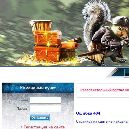
Командный пункт
Развлекательный портал Nif
Логин:
Пароль:
Ошибка 404
Страница на сайте не найдена.
Регистрация на сайте