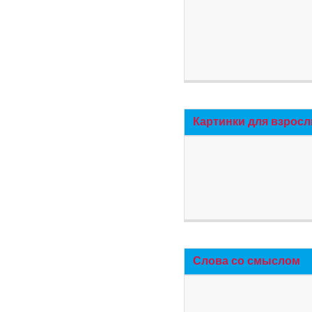
Картинки для взросл
Слова со смыслом