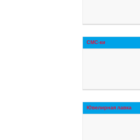
СМС-ки
Ювелирная лавка