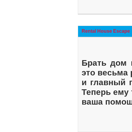
Rental House Escape
Брать дом 
это весьма
и главный 
Теперь ему 
ваша помощ