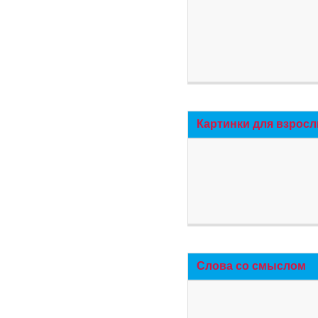
Картинки для взросл
Слова со смыслом