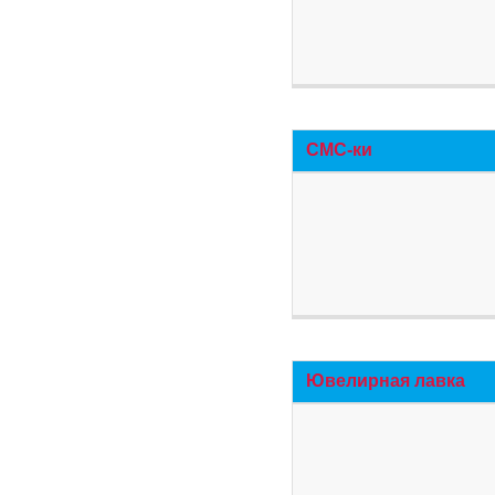
СМС-ки
Ювелирная лавка