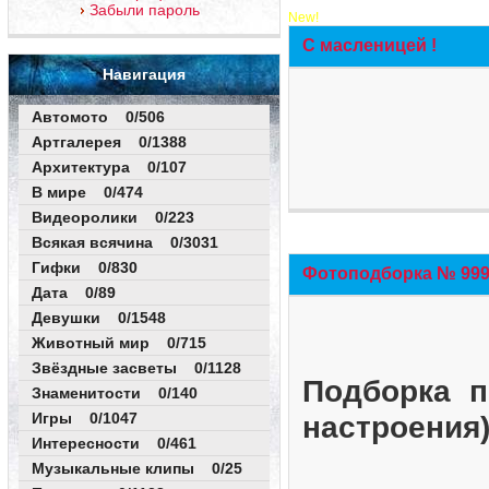
Забыли пароль
New!
С масленицей !
Навигация
Автомото 0/506
Артгалерея 0/1388
Архитектура 0/107
В мире 0/474
Видеоролики 0/223
Всякая всячина 0/3031
Гифки 0/830
Фотоподборка № 999 
Дата 0/89
Девушки 0/1548
Животный мир 0/715
Звёздные засветы 0/1128
Подборка п
Знаменитости 0/140
Игры 0/1047
настроения
Интересности 0/461
Музыкальные клипы 0/25