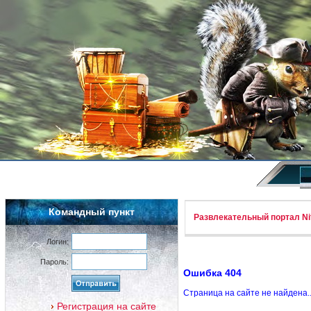
Командный пункт
Развлекательный портал Nif
Логин:
Пароль:
Ошибка 404
Страница на сайте не найдена.
Регистрация на сайте