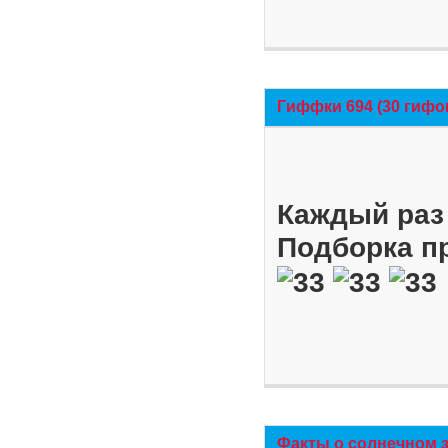
Гиффки 694 (30 гифо
Каждый раз 
Подборка п
Факты о солнечном 