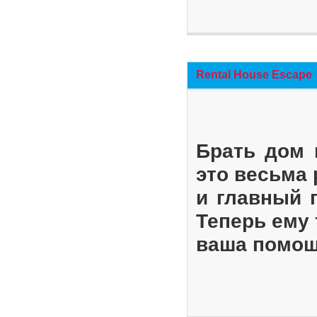
Rental House Escape
Брать дом 
это весьма
и главный 
Теперь ему 
ваша помощ