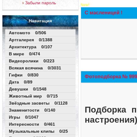
Забыли пароль
New!
С масленицей !
Навигация
Автомото 0/506
Артгалерея 0/1388
Архитектура 0/107
В мире 0/474
Видеоролики 0/223
Всякая всячина 0/3031
Гифки 0/830
Фотоподборка № 999 
Дата 0/89
Девушки 0/1548
Животный мир 0/715
Звёздные засветы 0/1128
Подборка п
Знаменитости 0/140
Игры 0/1047
настроения
Интересности 0/461
Музыкальные клипы 0/25