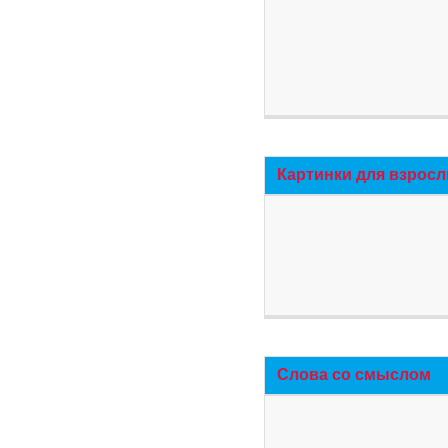
Картинки для взросл
Слова со смыслом