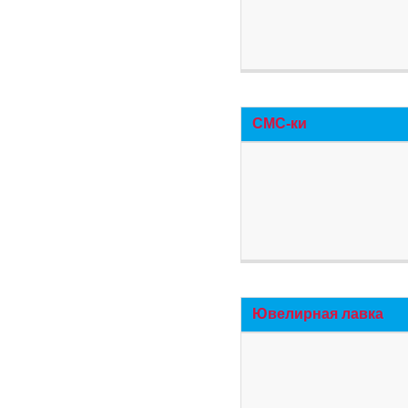
СМС-ки
Ювелирная лавка