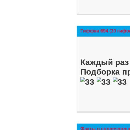
Гиффки 694 (30 гифо
Каждый раз 
Подборка п
Факты о солнечном 