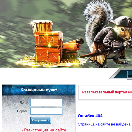
Командный пункт
Развлекательный портал Nif
Логин:
Пароль:
Ошибка 404
Страница на сайте не найдена.
Регистрация на сайте