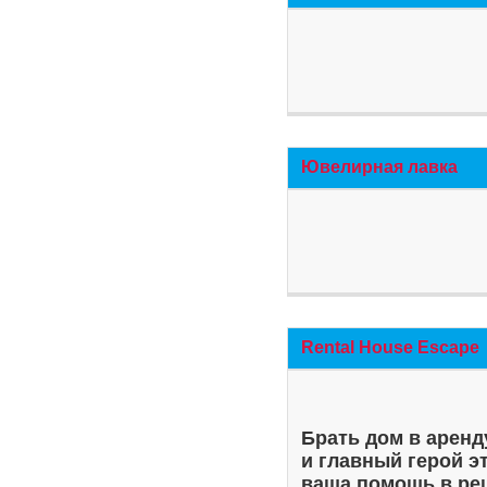
Ювелирная лавка
Rental House Escape
Брать дом в аренд
и главный герой э
ваша помощь в ре