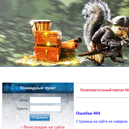
Командный пункт
Развлекательный портал Nif
Логин:
Пароль:
Ошибка 404
Страница на сайте не найдена.
Регистрация на сайте