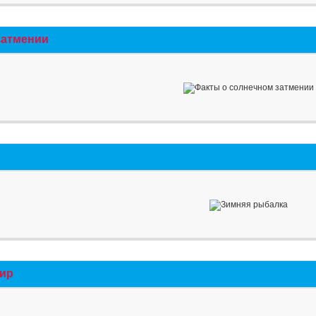
затмении
мир