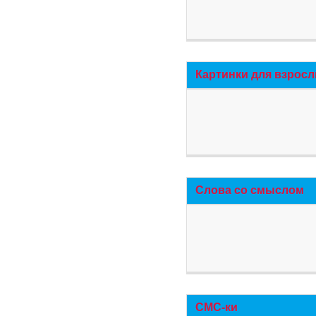
Картинки для взросл
Слова со смыслом
СМС-ки