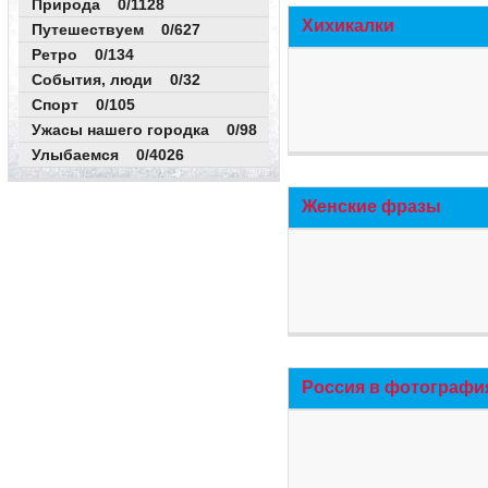
Природа 0/1128
Хихикалки
Путешествуем 0/627
Ретро 0/134
События, люди 0/32
Спорт 0/105
Ужасы нашего городка 0/98
Улыбаемся 0/4026
Женские фразы
Россия в фотографи