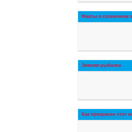
Факты о солнечном 
Зимняя рыбалка
Как прекрасен этот 