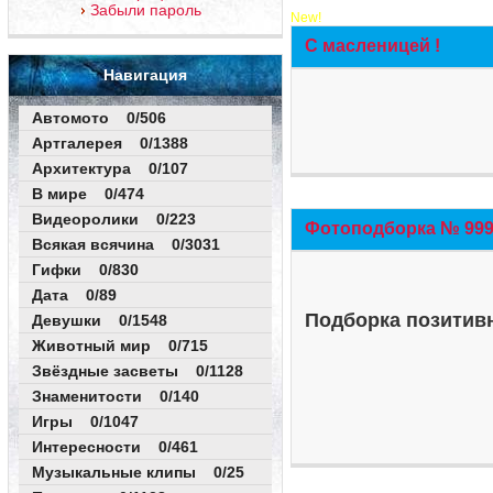
Забыли пароль
New!
С масленицей !
Навигация
Автомото 0/506
Артгалерея 0/1388
Архитектура 0/107
В мире 0/474
Видеоролики 0/223
Фотоподборка № 999 
Всякая всячина 0/3031
Гифки 0/830
Дата 0/89
Подборка позитивн
Девушки 0/1548
Животный мир 0/715
Звёздные засветы 0/1128
Знаменитости 0/140
Игры 0/1047
Интересности 0/461
Музыкальные клипы 0/25