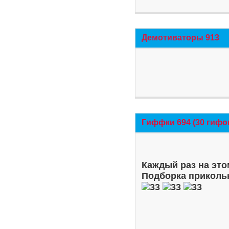
Демотиваторы 913
Гиффки 694 (30 гифо
Каждый раз на это
Подборка приколь