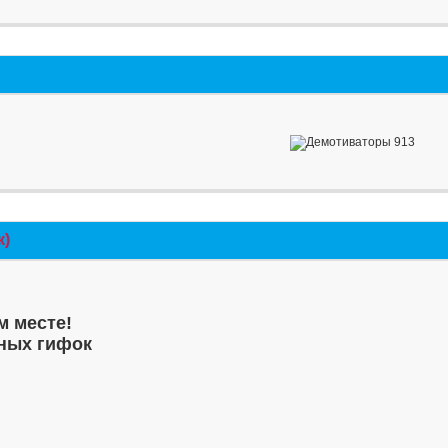
к)
м месте!
ных гифок