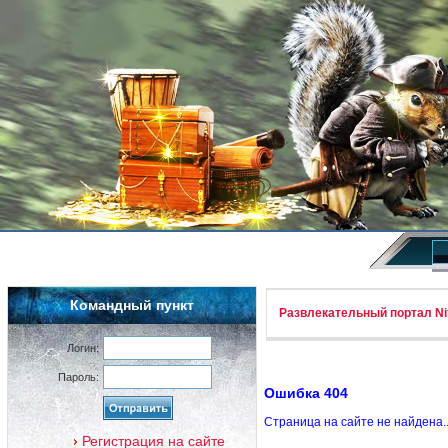
Командный пункт
Развлекательный портал Nif
Логин:
Пароль:
Ошибка 404
Страница на сайте не найдена.
Регистрация на сайте