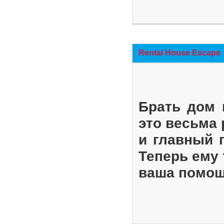
Rental House Escape
Брать дом 
это весьма
и главный 
Теперь ему 
ваша помощ