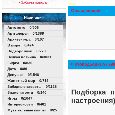
Забыли пароль
New!
С масленицей !
Навигация
Автомото 0/506
Артгалерея 0/1388
Архитектура 0/107
В мире 0/474
Видеоролики 0/223
Всякая всячина 0/3031
Гифки 0/830
Фотоподборка № 999 
Дата 0/89
Девушки 0/1548
Животный мир 0/715
Звёздные засветы 0/1128
Подборка п
Знаменитости 0/140
Игры 0/1047
настроения
Интересности 0/461
Музыкальные клипы 0/25