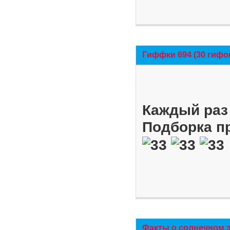
Гиффки 694 (30 гифо
Каждый раз 
Подборка п
Факты о солнечном 