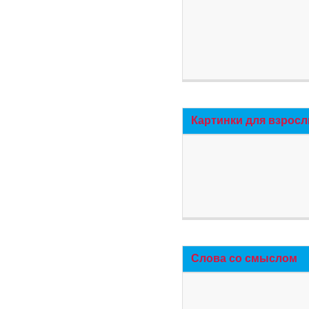
Картинки для взросл
Слова со смыслом