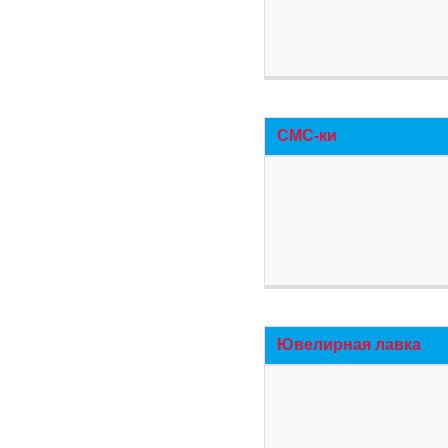
СМС-ки
Ювелирная лавка