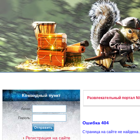
Командный пункт
Развлекательный портал Nif
Логин:
Пароль:
Ошибка 404
Страница на сайте не найдена.
Регистрация на сайте