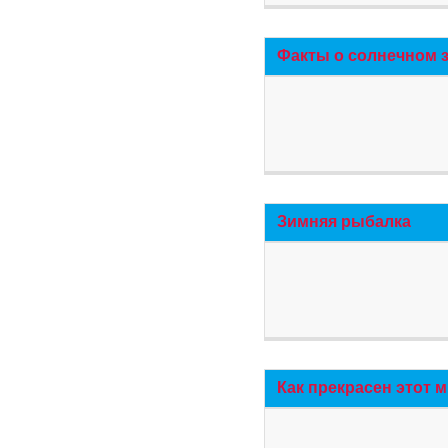
Факты о солнечном 
Зимняя рыбалка
Как прекрасен этот 