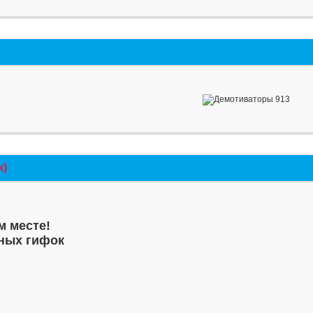
к)
м месте!
ных гифок