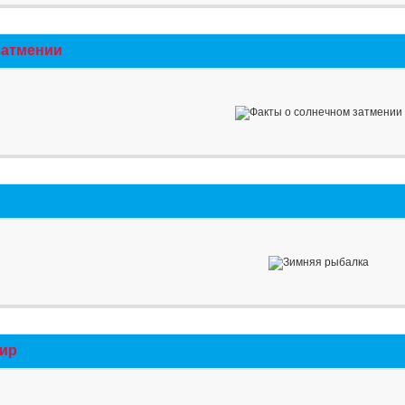
затмении
мир