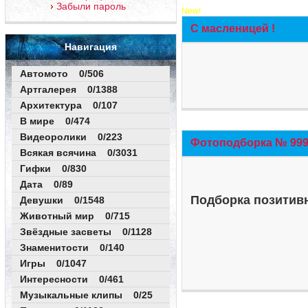
Забыли пароль
New!
С масленицей !
Навигация
Автомото 0/506
Артгалерея 0/1388
Архитектура 0/107
В мире 0/474
Видеоролики 0/223
Фотоподборка № 999 
Всякая всячина 0/3031
Гифки 0/830
Дата 0/89
Подборка позитивн
Девушки 0/1548
Животный мир 0/715
Звёздные засветы 0/1128
Знаменитости 0/140
Игры 0/1047
Интересности 0/461
Музыкальные клипы 0/25