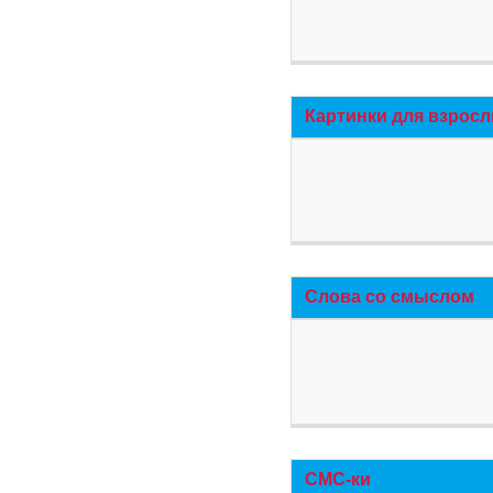
Картинки для взросл
Слова со смыслом
СМС-ки