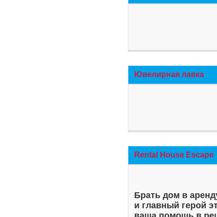
Ювелирная лавка
Rental House Escape
Брать дом в аренд
и главный герой э
ваша помощь в ре