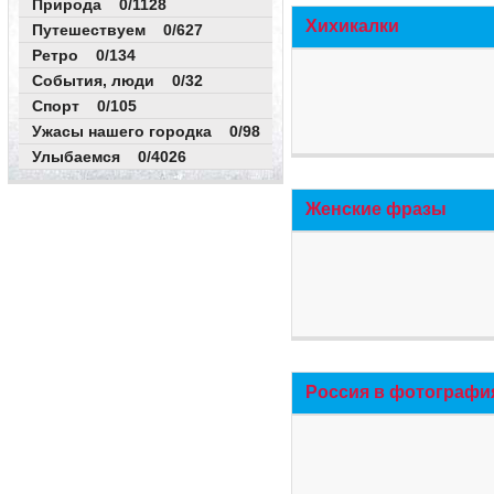
Природа 0/1128
Хихикалки
Путешествуем 0/627
Ретро 0/134
События, люди 0/32
Спорт 0/105
Ужасы нашего городка 0/98
Улыбаемся 0/4026
Женские фразы
Россия в фотографи