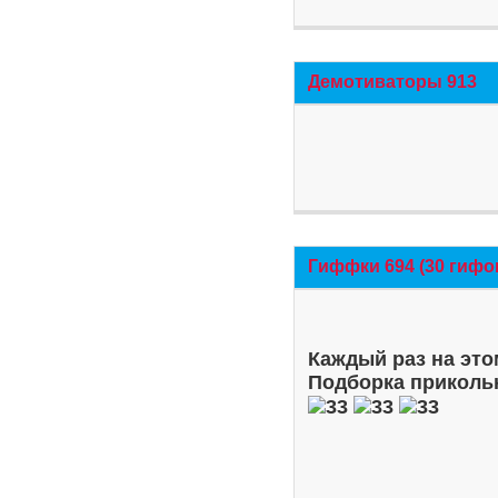
Демотиваторы 913
Гиффки 694 (30 гифо
Каждый раз на это
Подборка приколь