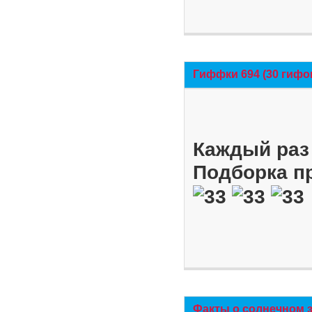
Гиффки 694 (30 гифо
Каждый раз 
Подборка п
Факты о солнечном 