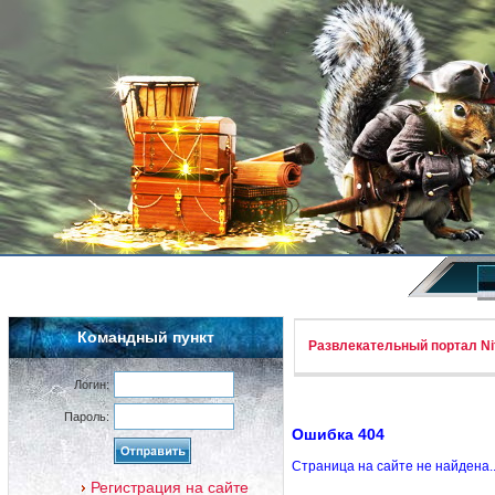
Командный пункт
Развлекательный портал Nif
Логин:
Пароль:
Ошибка 404
Страница на сайте не найдена.
Регистрация на сайте