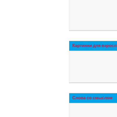
Картинки для взросл
Слова со смыслом