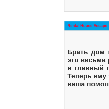
Rental House Escape
Брать дом 
это весьма
и главный 
Теперь ему 
ваша помощ