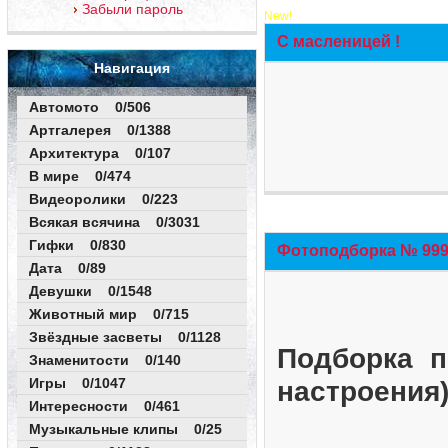
Забыли пароль
New!
С масленицей !
Навигация
Автомото 0/506
Артгалерея 0/1388
Архитектура 0/107
В мире 0/474
Видеоролики 0/223
Всякая всячина 0/3031
Гифки 0/830
Фотоподборка № 999 
Дата 0/89
Девушки 0/1548
Животный мир 0/715
Звёздные засветы 0/1128
Подборка п
Знаменитости 0/140
Игры 0/1047
настроения
Интересности 0/461
Музыкальные клипы 0/25