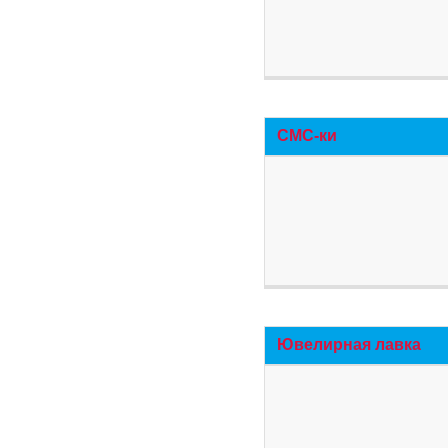
СМС-ки
Ювелирная лавка