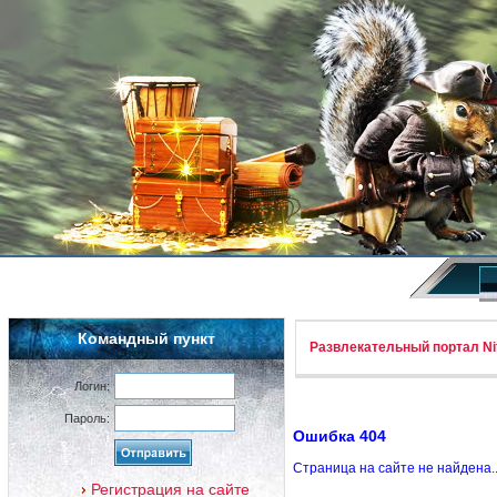
Командный пункт
Развлекательный портал Nif
Логин:
Пароль:
Ошибка 404
Страница на сайте не найдена.
Регистрация на сайте