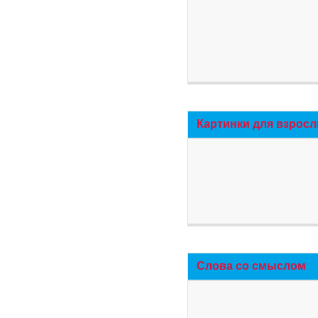
Картинки для взросл
Слова со смыслом