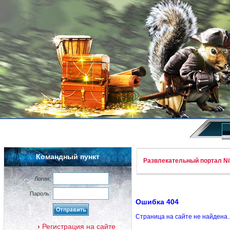
Командный пункт
Развлекательный портал Nif
Логин:
Пароль:
Ошибка 404
Страница на сайте не найдена.
Регистрация на сайте