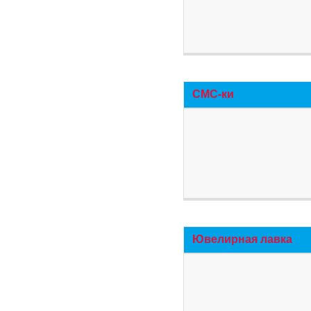
СМС-ки
Ювелирная лавка