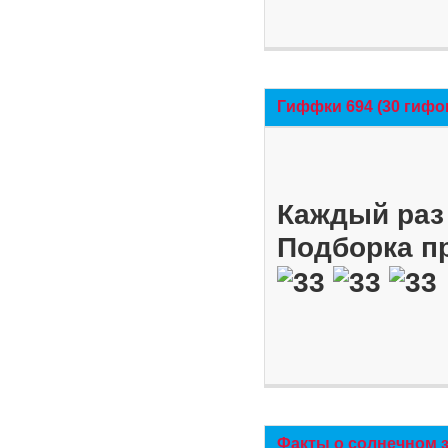
Гиффки 694 (30 гифо
Каждый раз 
Подборка п
Факты о солнечном 