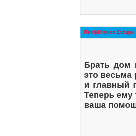
Rental House Escape
Брать дом 
это весьма
и главный 
Теперь ему 
ваша помощ