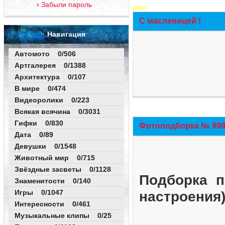
Забыли пароль
New!
С масленицей !
Навигация
Автомото 0/506
Артгалерея 0/1388
Архитектура 0/107
В мире 0/474
Видеоролики 0/223
Всякая всячина 0/3031
Гифки 0/830
Фотоподборка № 999 
Дата 0/89
Девушки 0/1548
Животный мир 0/715
Звёздные засветы 0/1128
Подборка п
Знаменитости 0/140
Игры 0/1047
настроения
Интересности 0/461
Музыкальные клипы 0/25