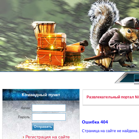
Командный пункт
Развлекательный портал Nif
Логин:
Пароль:
Ошибка 404
Страница на сайте не найдена.
Регистрация на сайте