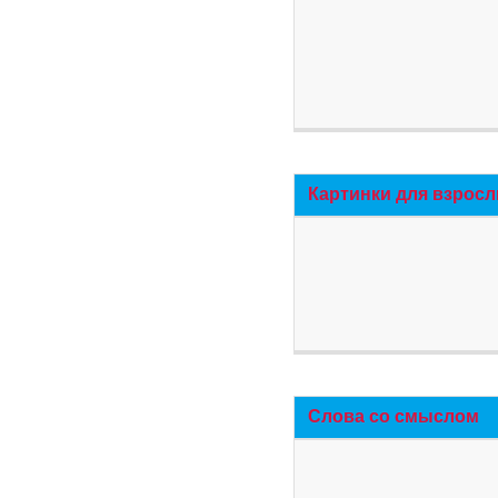
Картинки для взросл
Слова со смыслом