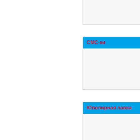
СМС-ки
Ювелирная лавка