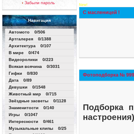
Забыли пароль
New!
С масленицей !
Навигация
Автомото 0/506
Артгалерея 0/1388
Архитектура 0/107
В мире 0/474
Видеоролики 0/223
Всякая всячина 0/3031
Гифки 0/830
Фотоподборка № 999 
Дата 0/89
Девушки 0/1548
Животный мир 0/715
Звёздные засветы 0/1128
Подборка п
Знаменитости 0/140
Игры 0/1047
настроения
Интересности 0/461
Музыкальные клипы 0/25