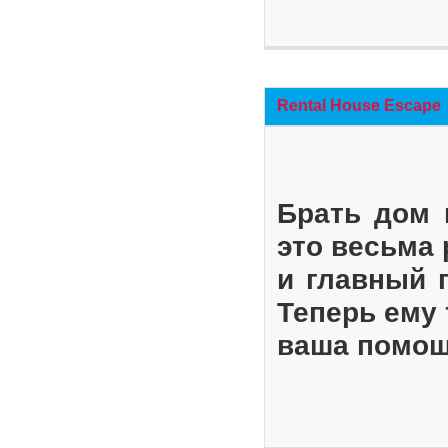
Rental House Escape
Брать дом 
это весьма
и главный 
Теперь ему 
ваша помощ