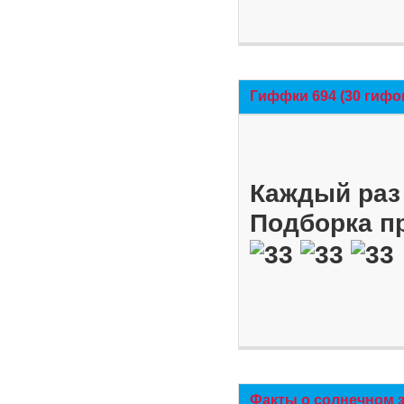
Гиффки 694 (30 гифо
Каждый раз 
Подборка п
Факты о солнечном 