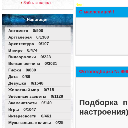
Забыли пароль
New!
С масленицей !
Навигация
Автомото 0/506
Артгалерея 0/1388
Архитектура 0/107
В мире 0/474
Видеоролики 0/223
Всякая всячина 0/3031
Гифки 0/830
Фотоподборка № 999 
Дата 0/89
Девушки 0/1548
Животный мир 0/715
Звёздные засветы 0/1128
Подборка п
Знаменитости 0/140
Игры 0/1047
настроения
Интересности 0/461
Музыкальные клипы 0/25