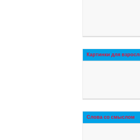
Картинки для взросл
Слова со смыслом