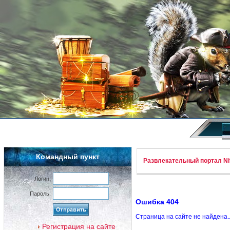
Командный пункт
Развлекательный портал Nif
Логин:
Пароль:
Ошибка 404
Страница на сайте не найдена.
Регистрация на сайте