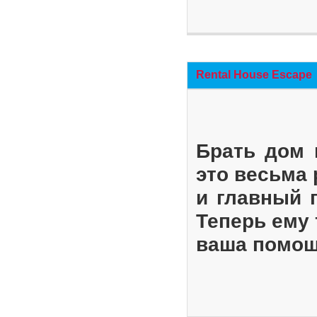
Rental House Escape
Брать дом 
это весьма
и главный 
Теперь ему 
ваша помощ