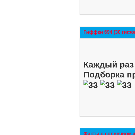
Гиффки 694 (30 гифо
Каждый раз 
Подборка п
Факты о солнечном 