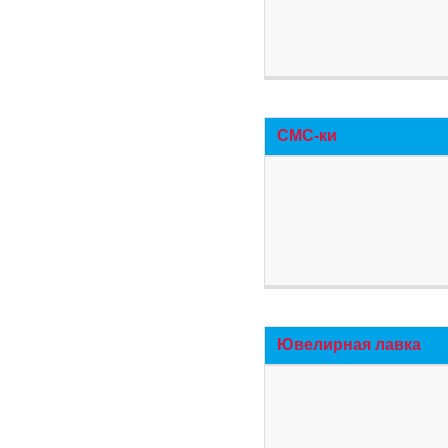
СМС-ки
Ювелирная лавка