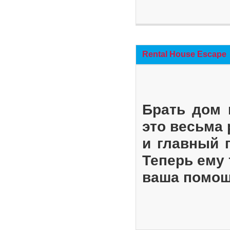
Rental House Escape
Брать дом 
это весьма
и главный 
Теперь ему 
ваша помощ