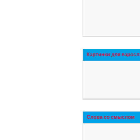
Картинки для взросл
Слова со смыслом