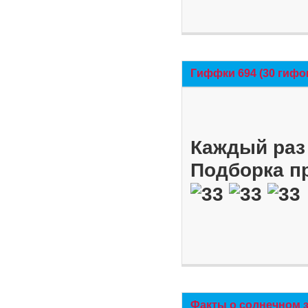
Гиффки 694 (30 гифо
Каждый раз 
Подборка п
Факты о солнечном 