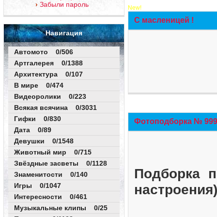
Забыли пароль
New!
С масленицей !
Навигация
Автомото 0/506
Артгалерея 0/1388
Архитектура 0/107
В мире 0/474
Видеоролики 0/223
Всякая всячина 0/3031
Гифки 0/830
Фотоподборка № 999 
Дата 0/89
Девушки 0/1548
Животный мир 0/715
Звёздные засветы 0/1128
Подборка п
Знаменитости 0/140
Игры 0/1047
настроения
Интересности 0/461
Музыкальные клипы 0/25