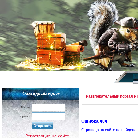
Командный пункт
Развлекательный портал Nif
Логин:
Пароль:
Ошибка 404
Страница на сайте не найдена.
Регистрация на сайте