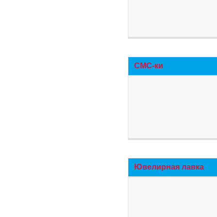
СМС-ки
Ювелирная лавка