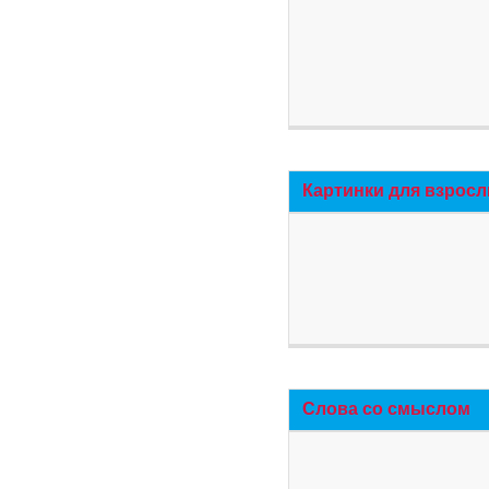
Картинки для взросл
Слова со смыслом