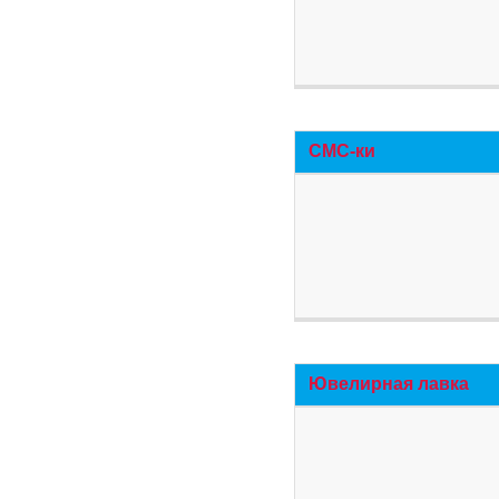
СМС-ки
Ювелирная лавка