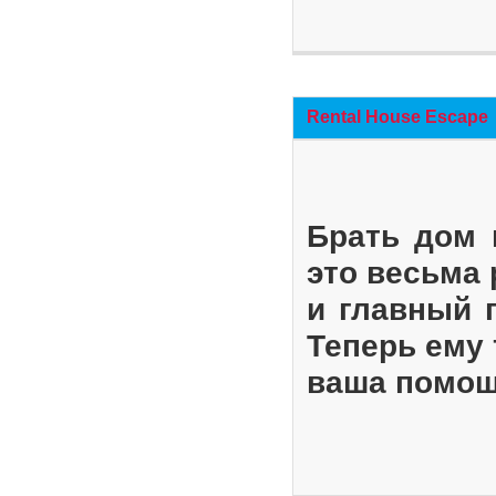
Rental House Escape
Брать дом 
это весьма
и главный 
Теперь ему 
ваша помощ