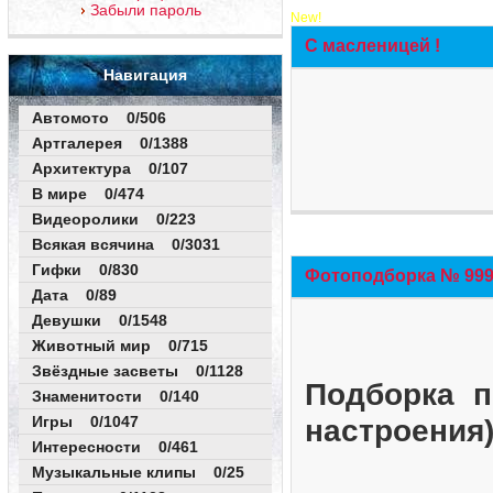
Забыли пароль
New!
С масленицей !
Навигация
Автомото 0/506
Артгалерея 0/1388
Архитектура 0/107
В мире 0/474
Видеоролики 0/223
Всякая всячина 0/3031
Гифки 0/830
Фотоподборка № 999 
Дата 0/89
Девушки 0/1548
Животный мир 0/715
Звёздные засветы 0/1128
Подборка п
Знаменитости 0/140
Игры 0/1047
настроения
Интересности 0/461
Музыкальные клипы 0/25