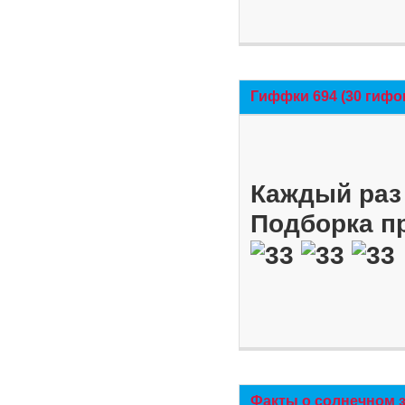
Гиффки 694 (30 гифо
Каждый раз 
Подборка п
Факты о солнечном 