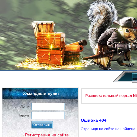
Командный пункт
Развлекательный портал Nif
Логин:
Пароль:
Ошибка 404
Страница на сайте не найдена.
Регистрация на сайте